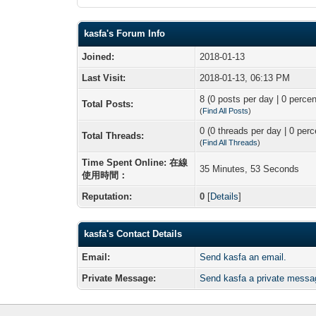
kasfa's Forum Info
Joined:
2018-01-13
Last Visit:
2018-01-13, 06:13 PM
8 (0 posts per day | 0 percen
Total Posts:
(
Find All Posts
)
0 (0 threads per day | 0 perc
Total Threads:
(
Find All Threads
)
Time Spent Online: 在線
35 Minutes, 53 Seconds
使用時間：
Reputation:
0
[
Details
]
kasfa's Contact Details
Email:
Send kasfa an email.
Private Message:
Send kasfa a private messa