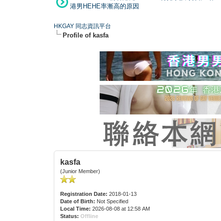
港男HEHE率漸高的原因
HKGAY 同志資訊平台
Profile of kasfa
kasfa
(Junior Member)
Registration Date:
2018-01-13
Date of Birth:
Not Specified
Local Time:
2026-08-08 at 12:58 AM
Status:
Offline