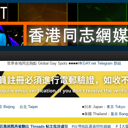
世界各地同志熱點 Global Gay Spots ■■■■
HKGAY.net Telegram 群組
 Beijing
台北 Taipei
■日本 Japan：
東京 Tokyo
■泰國 Thailand：
曼谷 Bang
百萬挑戰再被翻出 Threads 帖文批涉虐兒
#台灣地區通過同性婚姻
#【大