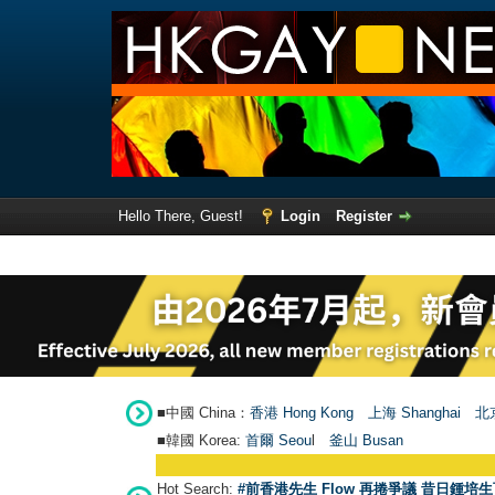
Hello There, Guest!
Login
Register
■中國 China：
香港 Hong Kong
上海 Shanghai
北京
■韓國 Korea:
首爾 Seou
l
釜山 Busan
Hot Search:
#前香港先生 Flow 再捲爭議 昔日鍾培生