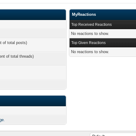
MyReactions
Top Received Reactions
No reactions to show.
t of total posts)
Top Given Reactions
No reactions to show.
ent of total threads)
ge.