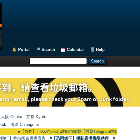
Portal
Search
Calendar
Help
大阪 Osaka
京都 Kyoto
kok
清邁 Chiangmai
●
【號外】HKGAY.net已啟動自家製【群聚Telegram群組】 HKGAY.net has alre
愛同行】香港國泰男男廣告
#【恐同矮仔】擾亂香港機場秩序
#