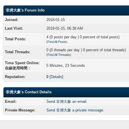
非洲大象's Forum Info
Joined:
2018-01-15
Last Visit:
2018-01-15, 06:38 AM
4 (0 posts per day | 0 percent of total posts)
Total Posts:
(
Find All Posts
)
0 (0 threads per day | 0 percent of total threads)
Total Threads:
(
Find All Threads
)
Time Spent Online:
5 Minutes, 23 Seconds
在線使用時間：
Reputation:
0
[
Details
]
非洲大象's Contact Details
Email:
Send 非洲大象 an email.
Private Message:
Send 非洲大象 a private message.