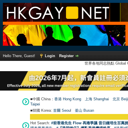
Hello There, Guest!
Login
Register
世界各地同志熱點 Global Ga
■中國 China：
香港 Hong Kong
上海 Shanghai
北京 Beij
Taipei
■韓國 Korea:
首爾 Seou
l
釜山 Busan
Hot Search:
#前香港先生 Flow 再捲爭議 昔日鍾培生百萬挑