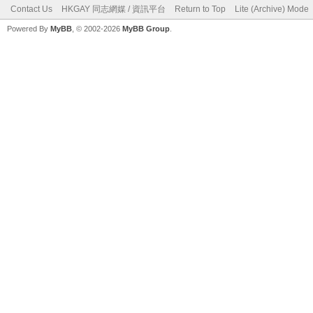
Contact Us
HKGAY 同志網媒 / 資訊平台
Return to Top
Lite (Archive) Mode
Powered By
MyBB
, © 2002-2026
MyBB Group
.