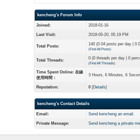
kencheng's Forum Info
Joined:
2018-01-16
Last Visit:
2018-05-20, 05:19 PM
140 (0.04 posts per day | 0.0
Total Posts:
(
Find All Posts
)
0 (0 threads per day | 0 perc
Total Threads:
(
Find All Threads
)
Time Spent Online: 在線
3 Hours, 6 Minutes, 6 Seco
使用時間：
Reputation:
0
[
Details
]
kencheng's Contact Details
Email:
Send kencheng an email.
Private Message:
Send kencheng a private m