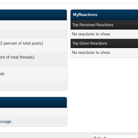
MyReactions
Top Received Reactions
No reactions to show.
2 percent of total posts)
Top Given Reactions
No reactions to show.
ent of total threads)
nds
essage.