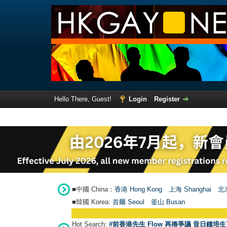
Hello There, Guest!
Login
Register
■中國 China：
香港 Hong Kong
上海 Shanghai
北京
■韓國 Korea:
首爾 Seou
l
釜山 Busan
Hot Search:
#前香港先生 Flow 再捲爭議 昔日鍾培生