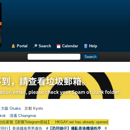
Portal
Search
Calendar
Help
大阪 Osaka
京都 Kyoto
kok
清邁 Chiangmai
Telegram群組】 HKGAY.net has already opened a home-made tele
愛同行】香港國泰男男廣告
#【恐同矮仔】擾亂香港機場秩序
#