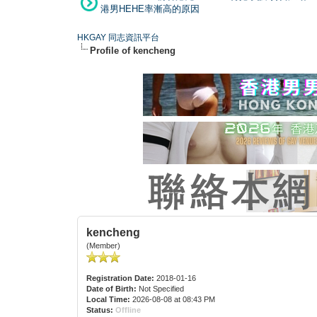
港男HEHE率漸高的原因
HKGAY 同志資訊平台
Profile of kencheng
kencheng
(Member)
Registration Date:
2018-01-16
Date of Birth:
Not Specified
Local Time:
2026-08-08 at 08:43 PM
Status:
Offline