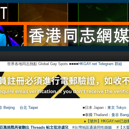
世界各地同志熱點 Global Gay Spots ■■■■
HKGAY.net Telegram 群組
 Beijing
台北 Taipei
■日本 Japan：
東京 Tokyo
■泰國 Thailand：
曼谷 Bang
●
【號外】HKGAY.net已啟動自家製【群聚
百萬挑戰再被翻出 Threads 帖文批涉虐兒
#台灣地區通過同性婚姻
#【大