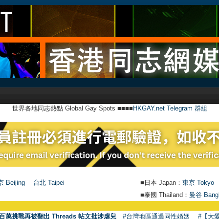
世界各地同志熱點 Global Gay Spots ■■■■
HKGAY.net Telegram 群組
 Beijing
台北 Taipei
■日本 Japan：
東京 Tokyo
■泰國 Thailand：
曼谷 Bang
百萬挑戰再被翻出 Threads 帖文批涉虐兒
#台灣地區通過同性婚姻
#【大