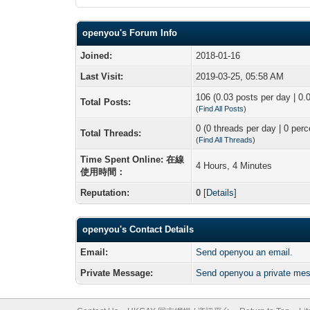
openyou's Forum Info
Joined:
2018-01-16
Last Visit:
2019-03-25, 05:58 AM
106 (0.03 posts per day | 0.0
Total Posts:
(
Find All Posts
)
0 (0 threads per day | 0 perc
Total Threads:
(
Find All Threads
)
Time Spent Online: 在線
4 Hours, 4 Minutes
使用時間：
Reputation:
0
[
Details
]
openyou's Contact Details
Email:
Send openyou an email.
Private Message:
Send openyou a private me