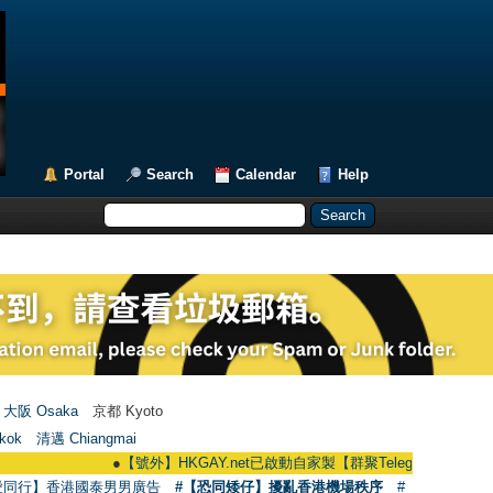
Portal
Search
Calendar
Help
大阪 Osaka
京都 Kyoto
kok
清邁 Chiangmai
●
【號外】HKGAY.net已啟動自家製【群聚Telegram群組】 HKGAY.net ha
愛同行】香港國泰男男廣告
#【恐同矮仔】擾亂香港機場秩序
#