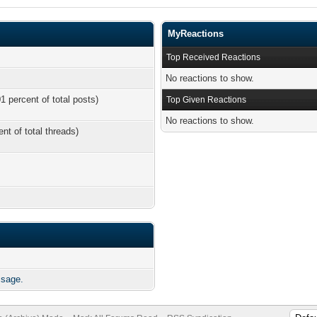
MyReactions
Top Received Reactions
No reactions to show.
1 percent of total posts)
Top Given Reactions
No reactions to show.
ent of total threads)
ssage.