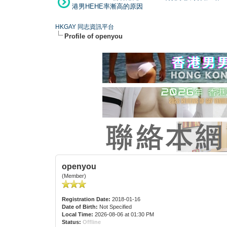
港男HEHE率漸高的原因
HKGAY 同志資訊平台
Profile of openyou
openyou
(Member)
Registration Date:
2018-01-16
Date of Birth:
Not Specified
Local Time:
2026-08-06 at 01:30 PM
Status:
Offline