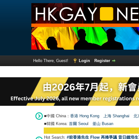
Hello There, Guest!
Login
Register
■中國 China：
香港 Hong Kong
上海 Shanghai
北京
■韓國 Korea:
首爾 Seou
l
釜山 Busan
Hot Search:
#前香港先生 Flow 再捲爭議 昔日鍾培生