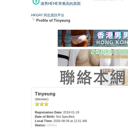
港男HEHE率漸高的原因
HKGAY 同志資訊平台
Profile of Tinyeung
Tinyeung
(Member)
Registration Date:
2018-01-19
Date of Birth:
Not Specified
Local Time:
2026-08-09 at 12:51 AM
Status:
Offline