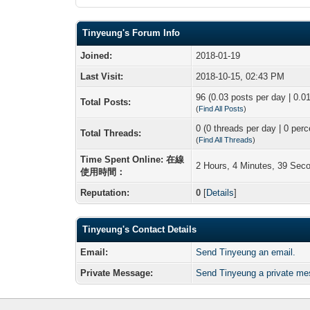
Tinyeung's Forum Info
Joined:
2018-01-19
Last Visit:
2018-10-15, 02:43 PM
96 (0.03 posts per day | 0.01
Total Posts:
(
Find All Posts
)
0 (0 threads per day | 0 perc
Total Threads:
(
Find All Threads
)
Time Spent Online: 在線
2 Hours, 4 Minutes, 39 Sec
使用時間：
Reputation:
0
[
Details
]
Tinyeung's Contact Details
Email:
Send Tinyeung an email.
Private Message:
Send Tinyeung a private me