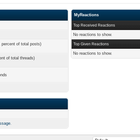
MyReactions
Top Received Reactions
No reactions to show.
 percent of total posts)
Top Given Reactions
No reactions to show.
ent of total threads)
onds
ssage.