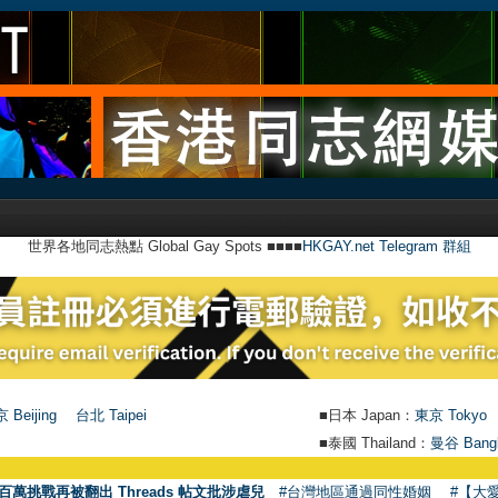
世界各地同志熱點 Global Gay Spots ■■■■
HKGAY.net Telegram 群組
 Beijing
台北 Taipei
■日本 Japan：
東京 Tokyo
■泰國 Thailand：
曼谷 Bang
百萬挑戰再被翻出 Threads 帖文批涉虐兒
#台灣地區通過同性婚姻
#【大