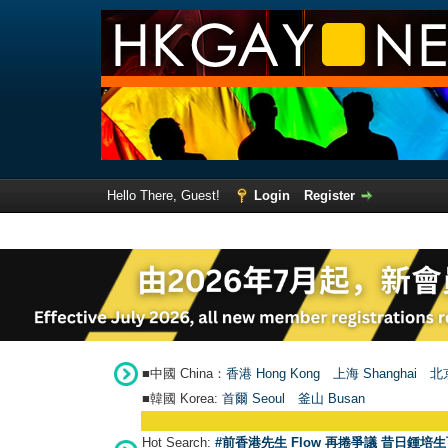
Hello There, Guest!
Login
Register
■中國 China：
香港 Hong Kong
上海 Shanghai
北京
■韓國 Korea:
首爾 Seou
l
釜山 Busan
Hot Search:
#前香港先生 Flow 再捲爭議 昔日鍾培生