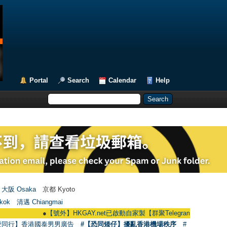
Portal
Search
Calendar
Help
大阪 Osaka
京都 Kyoto
kok
清邁 Chiangmai
●
【號外】HKGAY.net已啟動自家製【群聚Telegram群組】 HKGAY.net has 
愛同行】香港國泰男男廣告
#【恐同矮仔】擾亂香港機場秩序
#