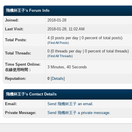
飛機杯王子's Forum Info
Joined:
2018-01-28
Last Visit:
2018-01-28, 11:02 AM
4 (0 posts per day | 0 percent of total posts)
Total Posts:
(
Find All Posts
)
0 (0 threads per day | 0 percent of total threads)
Total Threads:
(
Find All Threads
)
Time Spent Online:
3 Minutes, 40 Seconds
在線使用時間：
Reputation:
0
[
Details
]
飛機杯王子's Contact Details
Email:
Send 飛機杯王子 an email.
Private Message:
Send 飛機杯王子 a private message.