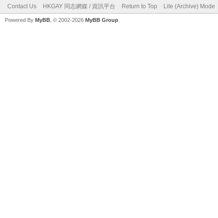
Contact Us
HKGAY 同志網媒 / 資訊平台
Return to Top
Lite (Archive) Mode
Powered By
MyBB
, © 2002-2026
MyBB Group
.