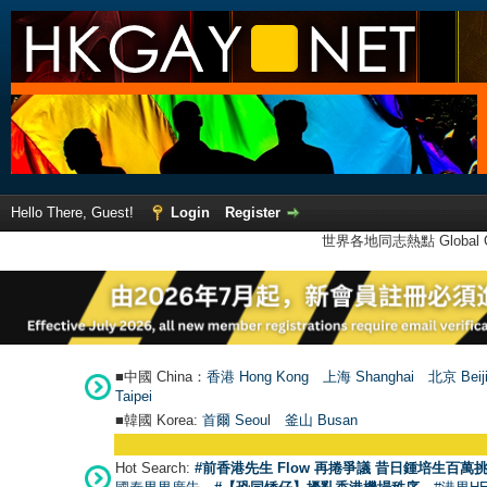
Hello There, Guest!
Login
Register
世界各地同志熱點 Global Ga
■中國 China：
香港 Hong Kong
上海 Shanghai
北京 Beij
Taipei
■韓國 Korea:
首爾 Seou
l
釜山 Busan
Hot Search:
#前香港先生 Flow 再捲爭議 昔日鍾培生百萬挑