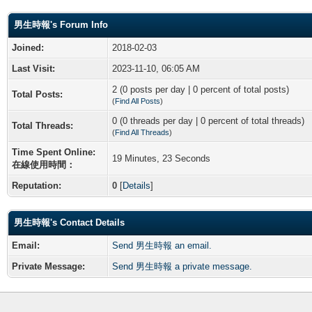
男生時報's Forum Info
Joined:
2018-02-03
Last Visit:
2023-11-10, 06:05 AM
2 (0 posts per day | 0 percent of total posts)
Total Posts:
(
Find All Posts
)
0 (0 threads per day | 0 percent of total threads)
Total Threads:
(
Find All Threads
)
Time Spent Online:
19 Minutes, 23 Seconds
在線使用時間：
Reputation:
0
[
Details
]
男生時報's Contact Details
Email:
Send 男生時報 an email.
Private Message:
Send 男生時報 a private message.