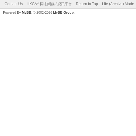
Contact Us
HKGAY 同志網媒 / 資訊平台
Return to Top
Lite (Archive) Mode
Powered By
MyBB
, © 2002-2026
MyBB Group
.