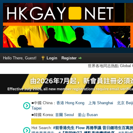
Hello There, Guest!
Login
Register
世界各地同志熱點 Global Ga
■中國 China：
香港 Hong Kong
上海 Shanghai
北京 Beij
Taipei
■韓國 Korea:
首爾 Seou
l
釜山 Busan
Hot Search:
#前香港先生 Flow 再捲爭議 昔日鍾培生百萬挑