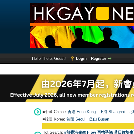
Hello There, Guest!
Login
Register
■中國 China：
香港 Hong Kong
上海 Shanghai
北京
■韓國 Korea:
首爾 Seou
l
釜山 Busan
Hot Search:
#前香港先生 Flow 再捲爭議 昔日鍾培生