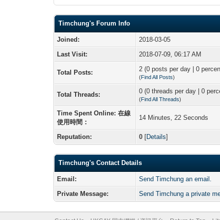
Timchung's Forum Info
Joined:
2018-03-05
Last Visit:
2018-07-09, 06:17 AM
2 (0 posts per day | 0 percen
Total Posts:
(
Find All Posts
)
0 (0 threads per day | 0 perc
Total Threads:
(
Find All Threads
)
Time Spent Online: 在線
14 Minutes, 22 Seconds
使用時間：
Reputation:
0
[
Details
]
Timchung's Contact Details
Email:
Send Timchung an email.
Private Message:
Send Timchung a private m