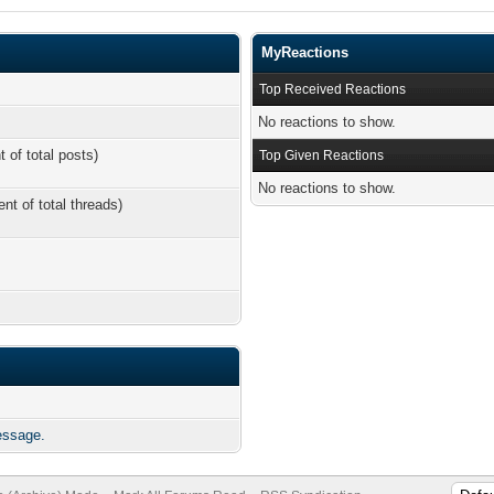
MyReactions
Top Received Reactions
No reactions to show.
t of total posts)
Top Given Reactions
No reactions to show.
ent of total threads)
essage.