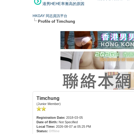
港男HEHE率漸高的原因
HKGAY 同志資訊平台
Profile of Timchung
Timchung
(Junior Member)
Registration Date:
2018-03-05
Date of Birth:
Not Specified
Local Time:
2026-08-07 at 05:25 PM
Status:
Offline