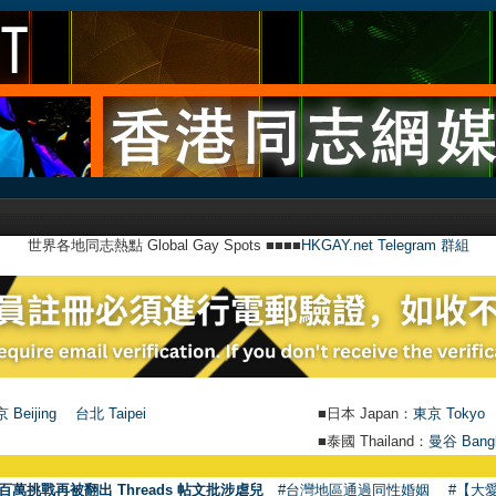
世界各地同志熱點 Global Gay Spots ■■■■
HKGAY.net Telegram 群組
 Beijing
台北 Taipei
■日本 Japan：
東京 Tokyo
■泰國 Thailand：
曼谷 Bang
百萬挑戰再被翻出 Threads 帖文批涉虐兒
#台灣地區通過同性婚姻
#【大