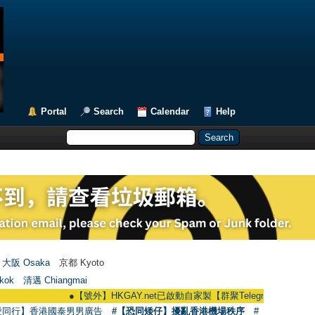
Portal
Search
Calendar
Help
大阪 Osaka
京都 Kyoto
kok
清邁 Chiangmai
●
【號外】HKGAY.net已啟動自家製【群聚Telegram群組】 HKGAY.net ha
愛同行】香港國泰男男廣告
#【恐同矮仔】擾亂香港機場秩序
#