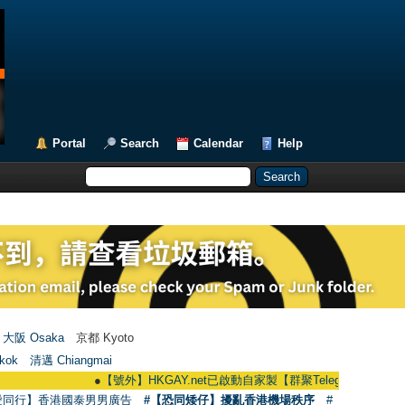
Portal
Search
Calendar
Help
大阪 Osaka
京都 Kyoto
kok
清邁 Chiangmai
●
【號外】HKGAY.net已啟動自家製【群聚Telegram群組】 HKGAY.net ha
愛同行】香港國泰男男廣告
#【恐同矮仔】擾亂香港機場秩序
#