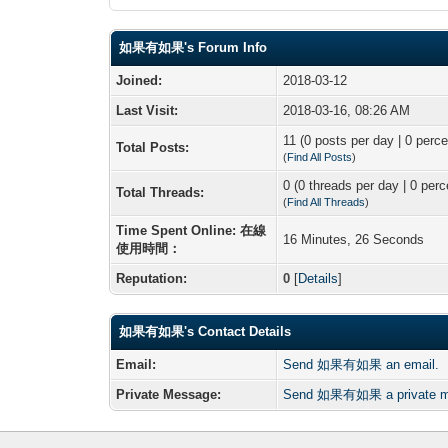
如果有如果's Forum Info
Joined:
2018-03-12
Last Visit:
2018-03-16, 08:26 AM
11 (0 posts per day | 0 perce
Total Posts:
(
Find All Posts
)
0 (0 threads per day | 0 perc
Total Threads:
(
Find All Threads
)
Time Spent Online: 在線
16 Minutes, 26 Seconds
使用時間：
Reputation:
0
[
Details
]
如果有如果's Contact Details
Email:
Send 如果有如果 an email.
Private Message:
Send 如果有如果 a private m