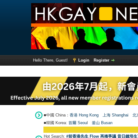
Hello There, Guest!
Login
Register
■中國 China：
香港 Hong Kong
上海 Shanghai
北京
■韓國 Korea:
首爾 Seou
l
釜山 Busan
Hot Search:
#前香港先生 Flow 再捲爭議 昔日鍾培生