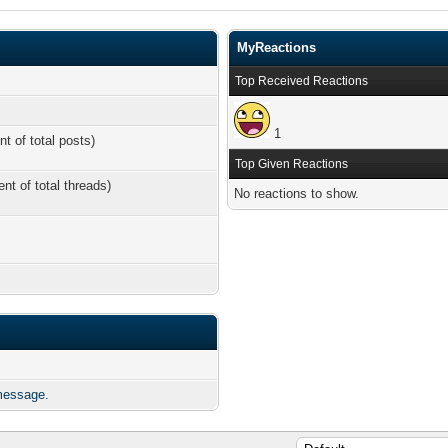
MyReactions
Top Received Reactions
1
nt of total posts)
Top Given Reactions
ent of total threads)
No reactions to show.
essage.