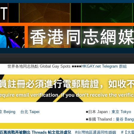
世界各地同志熱點 Global Gay Spots ■■■■
HKGAY.net Telegram 群組
 Beijing
台北 Taipei
■日本 Japan：
東京 Tokyo
■泰國 Thailand：
曼谷 Bang
百萬挑戰再被翻出 Threads 帖文批涉虐兒
#台灣地區通過同性婚姻
#【大