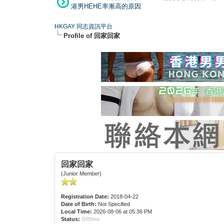
港男HEHE率漸高的原因
HKGAY 同志資訊平台
Profile of 回家回家
回家回家
(Junior Member)
Registration Date:
2018-04-22
Date of Birth:
Not Specified
Local Time:
2026-08-06 at 05:36 PM
Status:
Offline