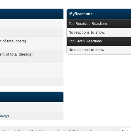
MyReactions
Top Received Reactions
No reactions to show.
t of total posts)
Top Given Reactions
No reactions to show.
ent of total threads)
ssage.