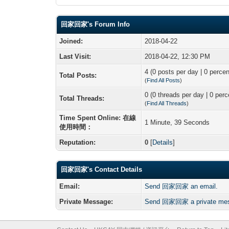
回家回家's Forum Info
Joined:
2018-04-22
Last Visit:
2018-04-22, 12:30 PM
4 (0 posts per day | 0 percen
Total Posts:
(
Find All Posts
)
0 (0 threads per day | 0 perc
Total Threads:
(
Find All Threads
)
Time Spent Online: 在線
1 Minute, 39 Seconds
使用時間：
Reputation:
0
[
Details
]
回家回家's Contact Details
Email:
Send 回家回家 an email.
Private Message:
Send 回家回家 a private me