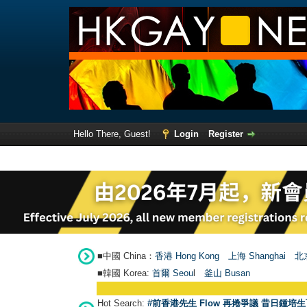
Hello There, Guest!
Login
Register
■中國 China：
香港 Hong Kong
上海 Shanghai
北京
■韓國 Korea:
首爾 Seou
l
釜山 Busan
Hot Search:
#前香港先生 Flow 再捲爭議 昔日鍾培生