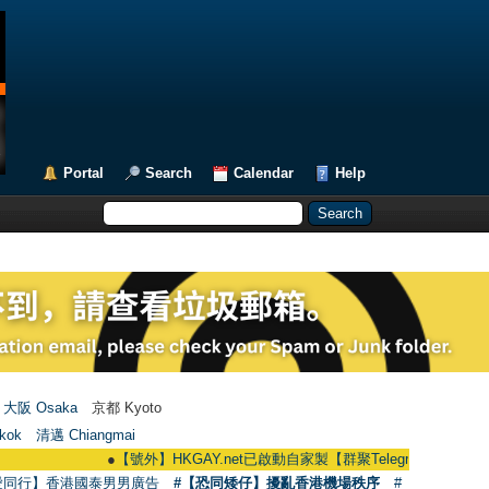
Portal
Search
Calendar
Help
大阪 Osaka
京都 Kyoto
kok
清邁 Chiangmai
●
【號外】HKGAY.net已啟動自家製【群聚Telegram群組】 HKGAY.net ha
愛同行】香港國泰男男廣告
#【恐同矮仔】擾亂香港機場秩序
#