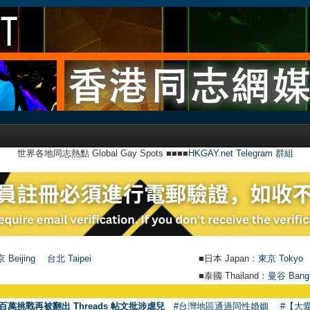
世界各地同志熱點 Global Gay Spots ■■■■
HKGAY.net Telegram 群組
 Beijing
台北 Taipei
■日本 Japan：
東京 Tokyo
■泰國 Thailand：
曼谷 Bang
百萬挑戰再被翻出 Threads 帖文批涉虐兒
#台灣地區通過同性婚姻
#【大