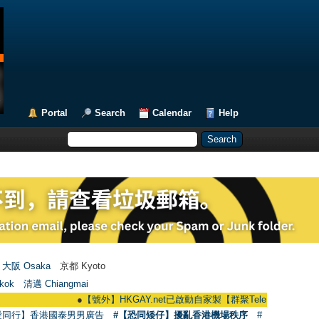
Portal
Search
Calendar
Help
大阪 Osaka
京都 Kyoto
kok
清邁 Chiangmai
●
【號外】HKGAY.net已啟動自家製【群聚Telegram群組】 HKGAY.net h
愛同行】香港國泰男男廣告
#【恐同矮仔】擾亂香港機場秩序
#