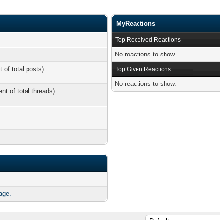
MyReactions
Top Received Reactions
No reactions to show.
t of total posts)
Top Given Reactions
No reactions to show.
ent of total threads)
age.