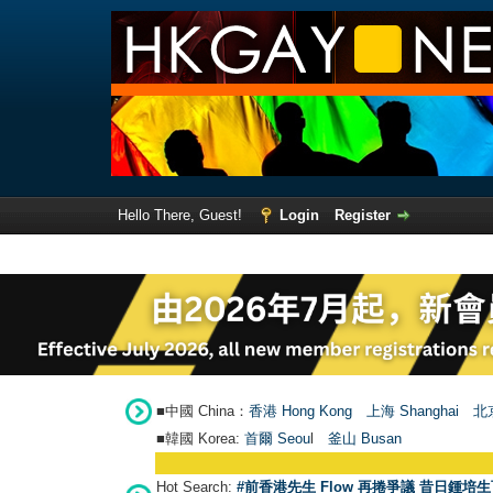
Hello There, Guest!
Login
Register
■中國 China：
香港 Hong Kong
上海 Shanghai
北京
■韓國 Korea:
首爾 Seou
l
釜山 Busan
Hot Search:
#前香港先生 Flow 再捲爭議 昔日鍾培生