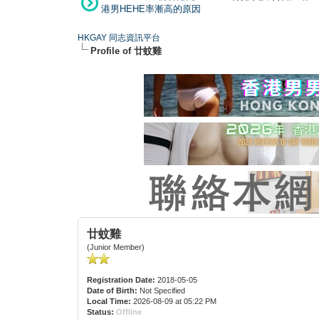
港男HEHE率漸高的原因
HKGAY 同志資訊平台
Profile of 廿蚊雞
廿蚊雞
(Junior Member)
Registration Date:
2018-05-05
Date of Birth:
Not Specified
Local Time:
2026-08-09 at 05:22 PM
Status:
Offline