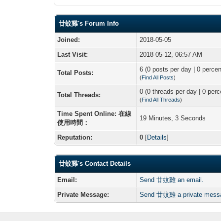
廿蚊雞's Forum Info
Joined:
2018-05-05
Last Visit:
2018-05-12, 06:57 AM
6 (0 posts per day | 0 percen
Total Posts:
(
Find All Posts
)
0 (0 threads per day | 0 perc
Total Threads:
(
Find All Threads
)
Time Spent Online: 在線
19 Minutes, 3 Seconds
使用時間：
Reputation:
0
[
Details
]
廿蚊雞's Contact Details
Email:
Send 廿蚊雞 an email.
Private Message:
Send 廿蚊雞 a private mess