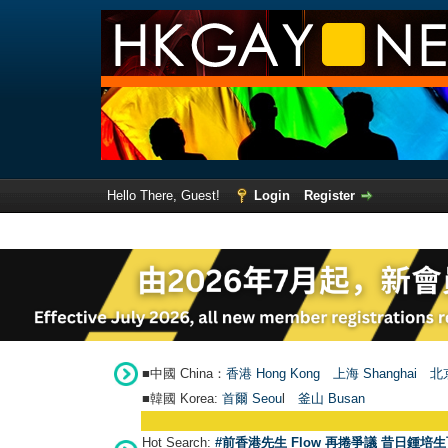
Hello There, Guest!
Login
Register
■中國 China：
香港 Hong Kong
上海 Shanghai
北京
■韓國 Korea:
首爾 Seou
l
釜山 Busan
Hot Search:
#前香港先生 Flow 再捲爭議 昔日鍾培生