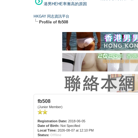
港男HEHE率漸高的原因
HKGAY 同志資訊平台
Profile of fb508
fb508
(Junior Member)
Registration Date:
2018-06-05
Date of Birth:
Not Specified
Local Time:
2026-08-07 at 12:10 PM
Status:
Offline