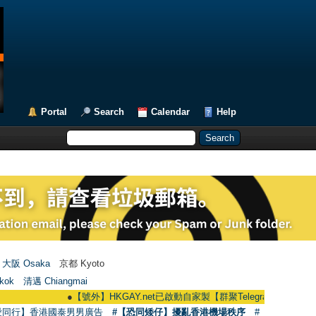
Portal
Search
Calendar
Help
大阪 Osaka
京都 Kyoto
kok
清邁 Chiangmai
●
【號外】HKGAY.net已啟動自家製【群聚Telegram群組】 HKGAY.net has
愛同行】香港國泰男男廣告
#【恐同矮仔】擾亂香港機場秩序
#