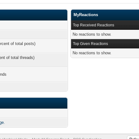
MyReactions
Top Received Reactions
No reactions to show.
rcent of total posts)
Top Given Reactions
No reactions to show.
ent of total threads)
onds
ge.