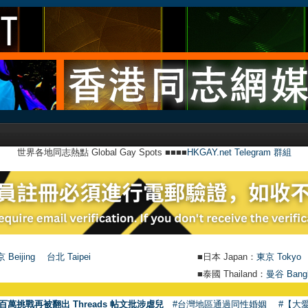
世界各地同志熱點 Global Gay Spots ■■■■
HKGAY.net Telegram 群組
 Beijing
台北 Taipei
■日本 Japan：
東京 Tokyo
■泰國 Thailand：
曼谷 Bang
百萬挑戰再被翻出 Threads 帖文批涉虐兒
#台灣地區通過同性婚姻
#【大