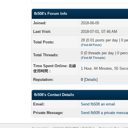
fb508's Forum Info
Joined:
2018-06-05
Last Visit:
2018-07-01, 07:46 AM
28 (0.01 posts per day | 0 pe
Total Posts:
(
Find All Posts
)
0 (0 threads per day | 0 perc
Total Threads:
(
Find All Threads
)
Time Spent Online: 在線
1 Hour, 44 Minutes, 55 Sec
使用時間：
Reputation:
0
[
Details
]
fb508's Contact Details
Email:
Send fb508 an email.
Private Message:
Send fb508 a private messa