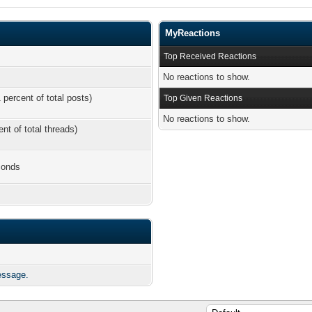
MyReactions
Top Received Reactions
No reactions to show.
 percent of total posts)
Top Given Reactions
No reactions to show.
ent of total threads)
conds
essage.