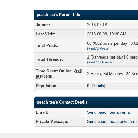
peach tea's Forum Info
Joined:
2018-07-18
Last Visit:
2018-08-08, 10:28 AM
60 (0.02 posts per day | 0.01
Total Posts:
(
Find All Posts
)
1 (0 threads per day | 0 perc
Total Threads:
(
Find All Threads
)
Time Spent Online: 在線
2 Hours, 34 Minutes, 27 Se
使用時間：
Reputation:
0
[
Details
]
peach tea's Contact Details
Email:
Send peach tea an email.
Private Message:
Send peach tea a private m