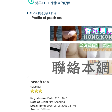
港男HEHE率漸高的原因
HKGAY 同志資訊平台
Profile of peach tea
peach tea
(Member)
Registration Date:
2018-07-18
Date of Birth:
Not Specified
Local Time:
2026-08-08 at 01:35 PM
Status:
Offline