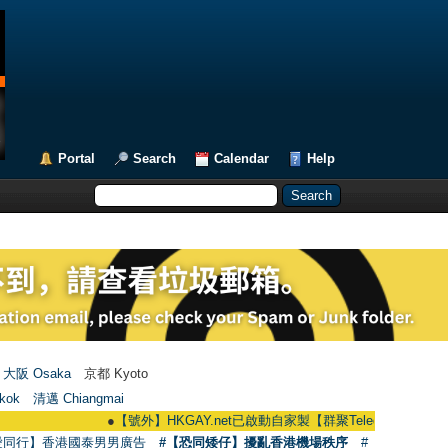
Portal
Search
Calendar
Help
大阪 Osaka
京都 Kyoto
kok
清邁 Chiangmai
●
【號外】HKGAY.net已啟動自家製【群聚Telegram群組】 HKGAY.net h
愛同行】香港國泰男男廣告
#【恐同矮仔】擾亂香港機場秩序
#