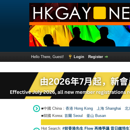
Hello There, Guest!
Login
Register
■中國 China：
香港 Hong Kong
上海 Shanghai
北京
■韓國 Korea:
首爾 Seou
l
釜山 Busan
Hot Search:
#前香港先生 Flow 再捲爭議 昔日鍾培生