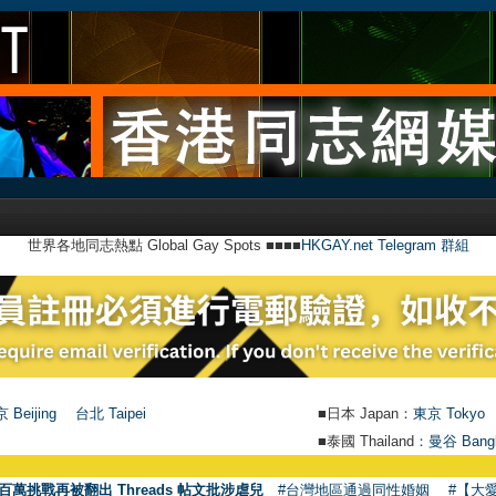
世界各地同志熱點 Global Gay Spots ■■■■
HKGAY.net Telegram 群組
 Beijing
台北 Taipei
■日本 Japan：
東京 Tokyo
■泰國 Thailand：
曼谷 Bang
百萬挑戰再被翻出 Threads 帖文批涉虐兒
#台灣地區通過同性婚姻
#【大