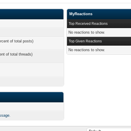
MyReactions
Top Received Reactions
No reactions to show.
rcent of total posts)
Top Given Reactions
No reactions to show.
ent of total threads)
ssage.