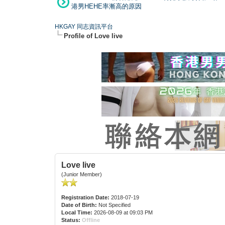
港男HEHE率漸高的原因
HKGAY 同志資訊平台
Profile of Love live
Love live
(Junior Member)
Registration Date:
2018-07-19
Date of Birth:
Not Specified
Local Time:
2026-08-09 at 09:03 PM
Status:
Offline