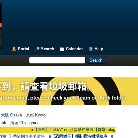
Portal
Search
Calendar
Help
大阪 Osaka
京都 Kyoto
kok
清邁 Chiangmai
●
【號外】HKGAY.net已啟動自家製【群聚Telegram群組】 HKGAY.net ha
愛同行】香港國泰男男廣告
#【恐同矮仔】擾亂香港機場秩序
#