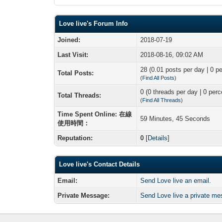
Love live's Forum Info
Joined:
2018-07-19
Last Visit:
2018-08-16, 09:02 AM
28 (0.01 posts per day | 0 pe
Total Posts:
(
Find All Posts
)
0 (0 threads per day | 0 perc
Total Threads:
(
Find All Threads
)
Time Spent Online: 在線
59 Minutes, 45 Seconds
使用時間：
Reputation:
0
[
Details
]
Love live's Contact Details
Email:
Send Love live an email.
Private Message:
Send Love live a private me