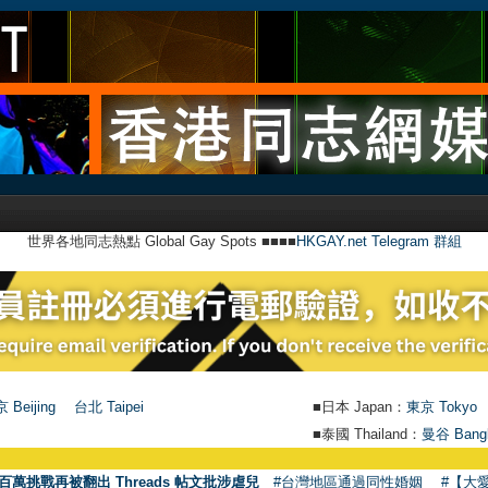
世界各地同志熱點 Global Gay Spots ■■■■
HKGAY.net Telegram 群組
 Beijing
台北 Taipei
■日本 Japan：
東京 Tokyo
■泰國 Thailand：
曼谷 Bang
百萬挑戰再被翻出 Threads 帖文批涉虐兒
#台灣地區通過同性婚姻
#【大