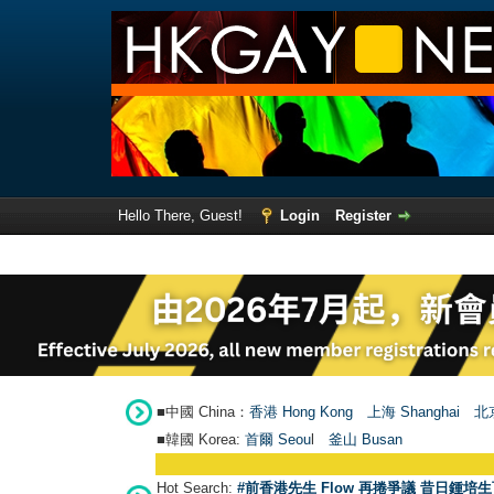
Hello There, Guest!
Login
Register
■中國 China：
香港 Hong Kong
上海 Shanghai
北京
■韓國 Korea:
首爾 Seou
l
釜山 Busan
Hot Search:
#前香港先生 Flow 再捲爭議 昔日鍾培生