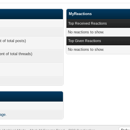
MyReactions
Top Received Reactions
No reactions to show.
t of total posts)
Top Given Reactions
No reactions to show.
ent of total threads)
age.