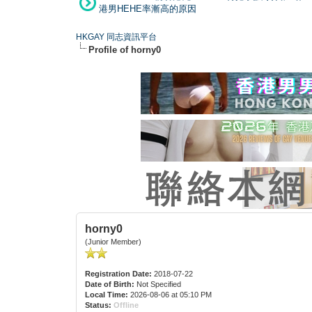
港男HEHE率漸高的原因
HKGAY 同志資訊平台
Profile of horny0
horny0
(Junior Member)
Registration Date:
2018-07-22
Date of Birth:
Not Specified
Local Time:
2026-08-06 at 05:10 PM
Status:
Offline