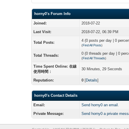
horny0's Forum Info
Joined:
2018-07-22
Last Visit:
2018-07-22, 06:39 PM
4 (0 posts per day | 0 percen
Total Posts:
(
Find All Posts
)
0 (0 threads per day | 0 perc
Total Threads:
(
Find All Threads
)
Time Spent Online: 在線
30 Minutes, 29 Seconds
使用時間：
Reputation:
0
[
Details
]
horny0's Contact Details
Email:
Send horny0 an email.
Private Message:
Send horny0 a private mess