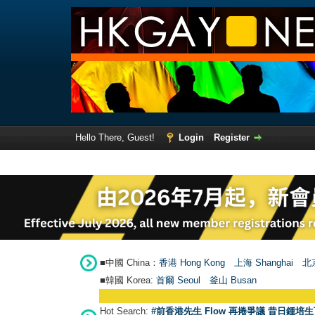
Hello There, Guest!
Login
Register
■中國 China：
香港 Hong Kong
上海 Shanghai
北京
■韓國 Korea:
首爾 Seou
l
釜山 Busan
Hot Search:
#前香港先生 Flow 再捲爭議 昔日鍾培生