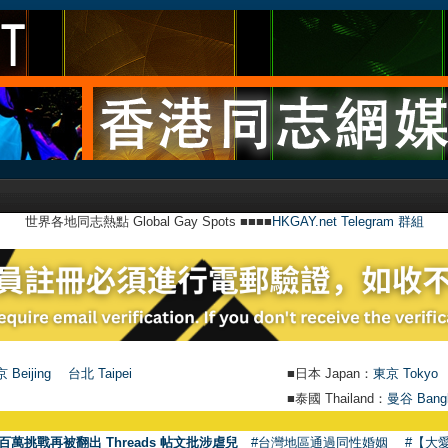
世界各地同志熱點 Global Gay Spots ■■■■
HKGAY.net Telegram 群組
 Beijing
台北 Taipei
■日本 Japan：
東京 Tokyo
■泰國 Thailand：
曼谷 Bang
百萬挑戰再被翻出 Threads 帖文批涉虐兒
#台灣地區通過同性婚姻
#【大