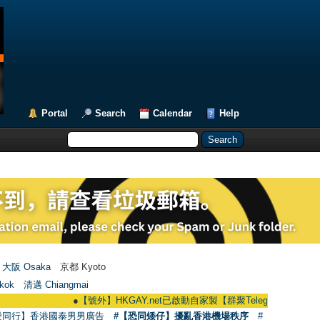
Portal
Search
Calendar
Help
大阪 Osaka
京都 Kyoto
kok
清邁 Chiangmai
●
【號外】HKGAY.net已啟動自家製【群聚Telegram群組】 HKGAY.net ha
愛同行】香港國泰男男廣告
#【恐同矮仔】擾亂香港機場秩序
#