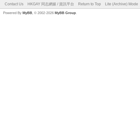
Contact Us
HKGAY 同志網媒 / 資訊平台
Return to Top
Lite (Archive) Mode
Powered By
MyBB
, © 2002-2026
MyBB Group
.