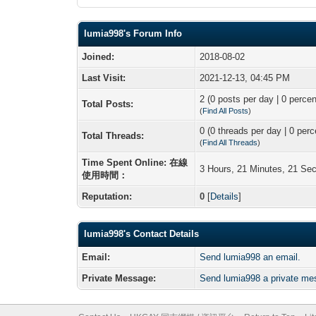
lumia998's Forum Info
Joined:
2018-08-02
Last Visit:
2021-12-13, 04:45 PM
2 (0 posts per day | 0 percen
Total Posts:
(
Find All Posts
)
0 (0 threads per day | 0 perc
Total Threads:
(
Find All Threads
)
Time Spent Online: 在線
3 Hours, 21 Minutes, 21 Se
使用時間：
Reputation:
0
[
Details
]
lumia998's Contact Details
Email:
Send lumia998 an email.
Private Message:
Send lumia998 a private me