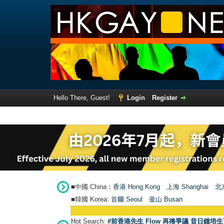
Hello There, Guest!
Login
Register
■中國 China：
香港 Hong Kong
上海 Shanghai
北京
■韓國 Korea:
首爾 Seou
l
釜山 Busan
Hot Search:
#前香港先生 Flow 再捲爭議 昔日鍾培生