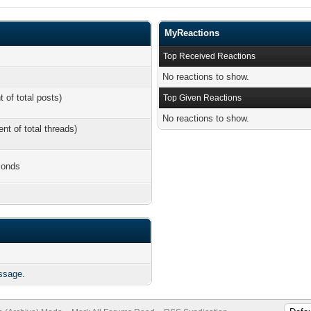
MyReactions
Top Received Reactions
No reactions to show.
t of total posts)
Top Given Reactions
No reactions to show.
ent of total threads)
conds
ssage.