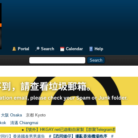
Portal
Search
Calendar
Help
大阪 Osaka
京都 Kyoto
kok
清邁 Chiangmai
●
【號外】HKGAY.net已啟動自家製【群聚Telegram群組】 HKGAY.net has a
愛同行】香港國泰男男廣告
#【恐同矮仔】擾亂香港機場秩序
#