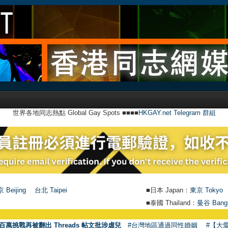
世界各地同志熱點 Global Gay Spots ■■■■
HKGAY.net Telegram 群組
 Beijing
台北 Taipei
■日本 Japan：
東京 Tokyo
■泰國 Thailand：
曼谷 Bang
百萬挑戰再被翻出 Threads 帖文批涉虐兒
#台灣地區通過同性婚姻
#【大