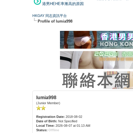
港男HEHE率漸高的原因
HKGAY 同志資訊平台
Profile of lumia998
lumia998
(Junior Member)
Registration Date:
2018-08-02
Date of Birth:
Not Specified
Local Time:
2026-08-07 at 01:13 AM
Status:
Offline