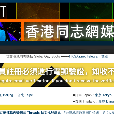
世界各地同志熱點 Global Gay Spots ■■■■
HKGAY.net Telegram 群組
 Beijing
台北 Taipei
■日本 Japan：
東京 Tokyo
■泰國 Thailand：
曼谷 Bang
百萬挑戰再被翻出 Threads 帖文批涉虐兒
#台灣地區通過同性婚姻
#【大