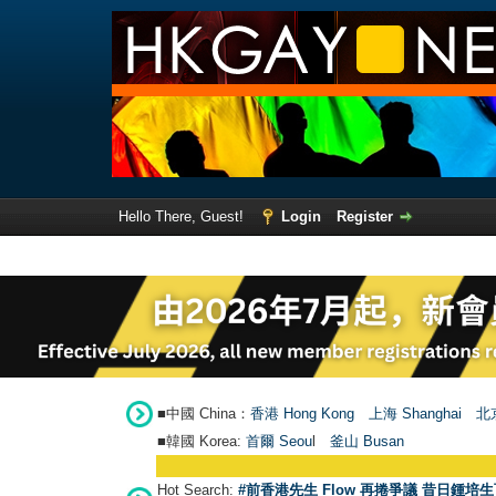
Hello There, Guest!
Login
Register
■中國 China：
香港 Hong Kong
上海 Shanghai
北京
■韓國 Korea:
首爾 Seou
l
釜山 Busan
Hot Search:
#前香港先生 Flow 再捲爭議 昔日鍾培生