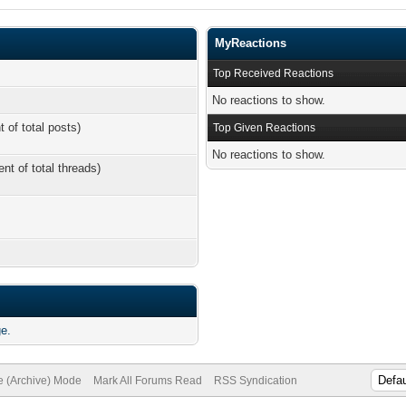
MyReactions
Top Received Reactions
No reactions to show.
t of total posts)
Top Given Reactions
No reactions to show.
ent of total threads)
e.
te (Archive) Mode
Mark All Forums Read
RSS Syndication