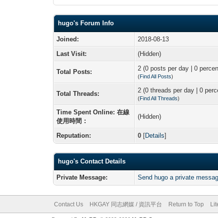
hugo's Forum Info
Joined:
2018-08-13
Last Visit:
(Hidden)
2 (0 posts per day | 0 percen
Total Posts:
(
Find All Posts
)
2 (0 threads per day | 0 perc
Total Threads:
(
Find All Threads
)
Time Spent Online: 在線
(Hidden)
使用時間：
Reputation:
0
[
Details
]
hugo's Contact Details
Private Message:
Send hugo a private messag
Contact Us
HKGAY 同志網媒 / 資訊平台
Return to Top
Li