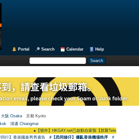
Portal
Search
Calendar
Help
大阪 Osaka
京都 Kyoto
kok
清邁 Chiangmai
●
【號外】HKGAY.net已啟動自家製【群聚Telegram群組】 HKGAY.net h
愛同行】香港國泰男男廣告
#【恐同矮仔】擾亂香港機場秩序
#