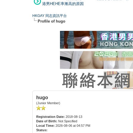
港男HEHE率漸高的原因
HKGAY 同志資訊平台
Profile of hugo
hugo
(Junior Member)
Registration Date:
2018-08-13
Date of Birth:
Not Specified
Local Time:
2026-08-06 at 04:57 PM
Status: