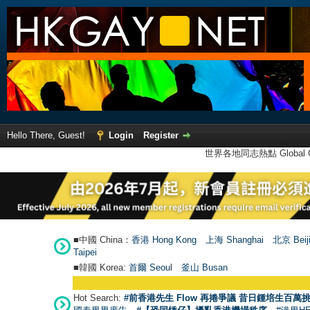
Hello There, Guest!
Login
Register
世界各地同志熱點 Global Ga
■中國 China：
香港 Hong Kong
上海 Shanghai
北京 Beij
Taipei
■韓國 Korea:
首爾 Seou
l
釜山 Busan
Hot Search:
#前香港先生 Flow 再捲爭議 昔日鍾培生百萬挑