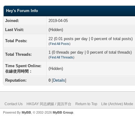
Hey's Forum Info
Joined:
2019-04-05
Last Visit:
(Hidden)
22 (0.01 posts per day | 0 percent of total posts)
Total Posts:
(
Find All Posts
)
1 (0 threads per day | 0 percent of total threads)
Total Threads:
(
Find All Threads
)
Time Spent Online:
(Hidden)
在線使用時間：
Reputation:
0
[
Details
]
Contact Us
HKGAY 同志網媒 / 資訊平台
Return to Top
Lite (Archive) Mode
Powered By
MyBB
, © 2002-2026
MyBB Group
.