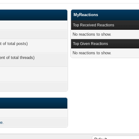
MyReactions
Top Received Reactions
No reactions to show.
t of total posts)
Top Given Reactions
No reactions to show.
ent of total threads)
e.