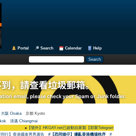
Portal
Search
Calendar
Help
大阪 Osaka
京都 Kyoto
kok
清邁 Chiangmai
●
【號外】HKGAY.net已啟動自家製【群聚Telegram群組】 HKGAY.net has a
愛同行】香港國泰男男廣告
#【恐同矮仔】擾亂香港機場秩序
#