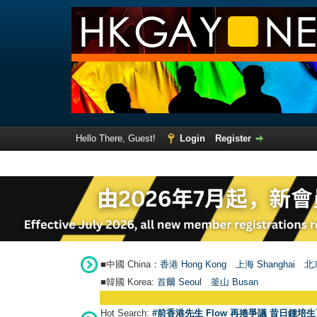
Hello There, Guest!
Login
Register
■中國 China：
香港 Hong Kong
上海 Shanghai
北京
■韓國 Korea:
首爾 Seou
l
釜山 Busan
Hot Search:
#前香港先生 Flow 再捲爭議 昔日鍾培生