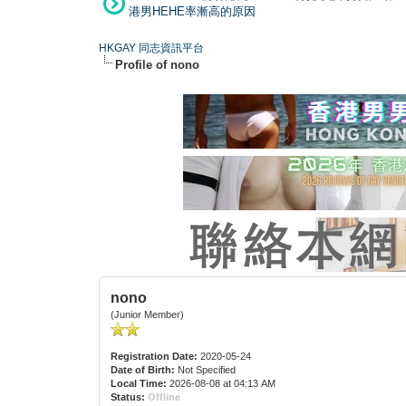
港男HEHE率漸高的原因
HKGAY 同志資訊平台
Profile of nono
nono
(Junior Member)
Registration Date:
2020-05-24
Date of Birth:
Not Specified
Local Time:
2026-08-08 at 04:13 AM
Status:
Offline