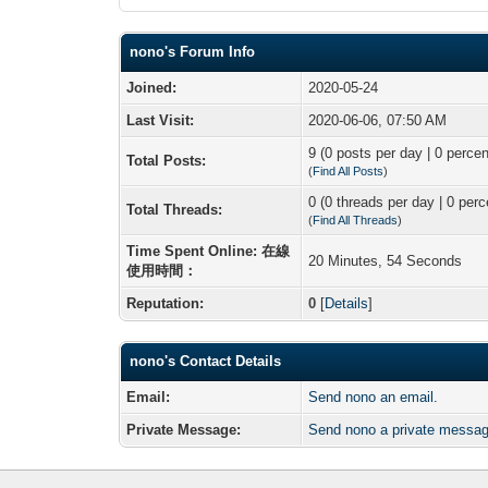
nono's Forum Info
Joined:
2020-05-24
Last Visit:
2020-06-06, 07:50 AM
9 (0 posts per day | 0 percen
Total Posts:
(
Find All Posts
)
0 (0 threads per day | 0 perc
Total Threads:
(
Find All Threads
)
Time Spent Online: 在線
20 Minutes, 54 Seconds
使用時間：
Reputation:
0
[
Details
]
nono's Contact Details
Email:
Send nono an email.
Private Message:
Send nono a private messag