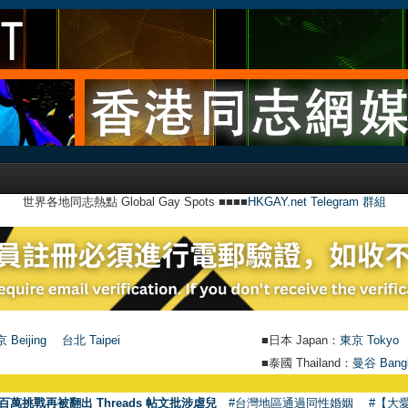
世界各地同志熱點 Global Gay Spots ■■■■
HKGAY.net Telegram 群組
 Beijing
台北 Taipei
■日本 Japan：
東京 Tokyo
■泰國 Thailand：
曼谷 Bang
百萬挑戰再被翻出 Threads 帖文批涉虐兒
#台灣地區通過同性婚姻
#【大