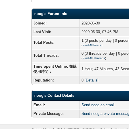
noog's Forum Info
Joined:
2020-06-30
Last Visit:
2020-06-30, 07:46 PM
1 (0 posts per day | 0 percen
Total Posts:
(
Find All Posts
)
0 (0 threads per day | 0 perc
Total Threads:
(
Find All Threads
)
Time Spent Online: 在線
1 Hour, 47 Minutes, 43 Sec
使用時間：
Reputation:
0
[
Details
]
noog's Contact Details
Email:
Send noog an email.
Private Message:
Send noog a private messag