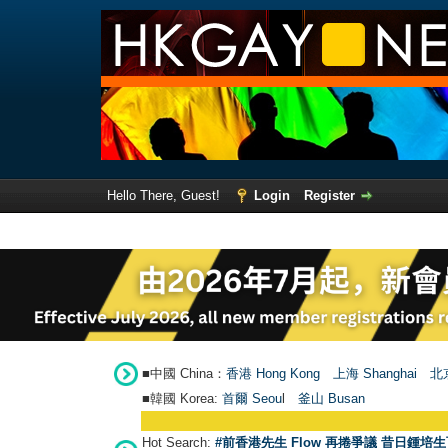
Hello There, Guest!
Login
Register
■中國 China：
香港 Hong Kong
上海 Shanghai
北京
■韓國 Korea:
首爾 Seou
l
釜山 Busan
Hot Search:
#前香港先生 Flow 再捲爭議 昔日鍾培生