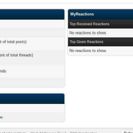
MyReactions
Top Received Reactions
No reactions to show.
t of total posts)
Top Given Reactions
No reactions to show.
ent of total threads)
onds
e.