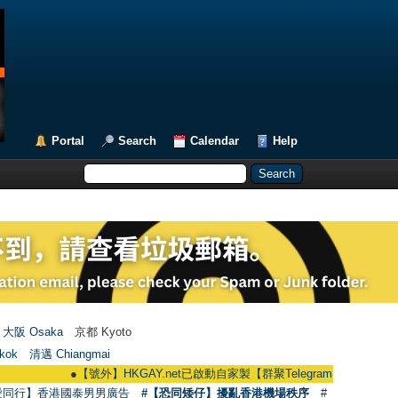
Portal
Search
Calendar
Help
大阪 Osaka
京都 Kyoto
kok
清邁 Chiangmai
●
【號外】HKGAY.net已啟動自家製【群聚Telegram群組】 HKGAY.net has a
愛同行】香港國泰男男廣告
#【恐同矮仔】擾亂香港機場秩序
#