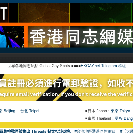
世界各地同志熱點 Global Gay Spots ■■■■
HKGAY.net Telegram 群組
 Beijing
台北 Taipei
■日本 Japan：
東京 Tokyo
■泰國 Thailand：
曼谷 Bang
百萬挑戰再被翻出 Threads 帖文批涉虐兒
#台灣地區通過同性婚姻
#【大