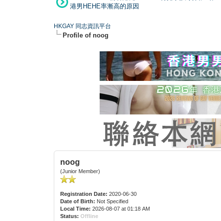
港男HEHE率漸高的原因
HKGAY 同志資訊平台
Profile of noog
noog
(Junior Member)
Registration Date:
2020-06-30
Date of Birth:
Not Specified
Local Time:
2026-08-07 at 01:18 AM
Status:
Offline