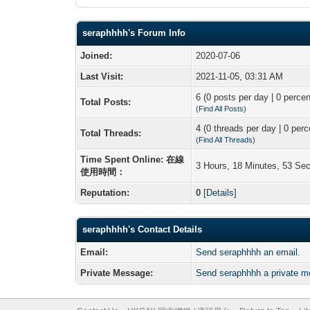
seraphhhh's Forum Info
Joined:
2020-07-06
Last Visit:
2021-11-05, 03:31 AM
6 (0 posts per day | 0 percen
Total Posts:
(
Find All Posts
)
4 (0 threads per day | 0 perc
Total Threads:
(
Find All Threads
)
Time Spent Online: 在線
3 Hours, 18 Minutes, 53 Se
使用時間：
Reputation:
0
[
Details
]
seraphhhh's Contact Details
Email:
Send seraphhhh an email.
Private Message:
Send seraphhhh a private 