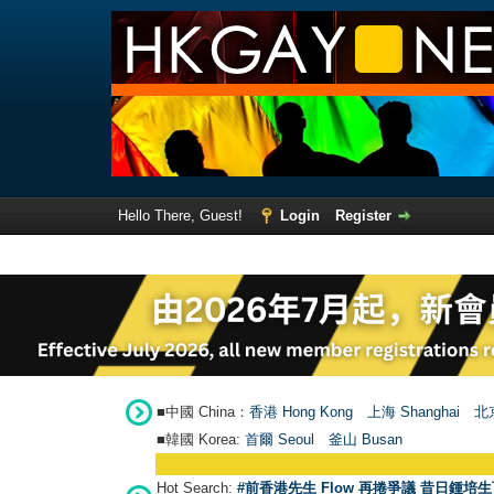
Hello There, Guest!
Login
Register
■中國 China：
香港 Hong Kong
上海 Shanghai
北京
■韓國 Korea:
首爾 Seou
l
釜山 Busan
Hot Search:
#前香港先生 Flow 再捲爭議 昔日鍾培生