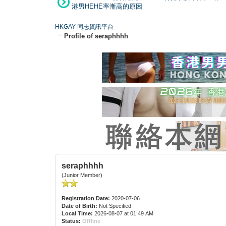
港男HEHE率漸高的原因
HKGAY 同志資訊平台
Profile of seraphhhh
seraphhhh
(Junior Member)
Registration Date:
2020-07-06
Date of Birth:
Not Specified
Local Time:
2026-08-07 at 01:49 AM
Status:
Offline