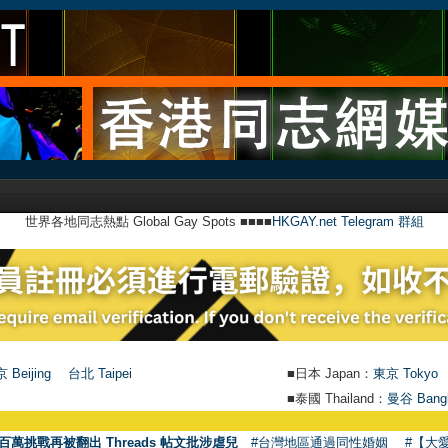
世界各地同志熱點 Global Gay Spots ■■■■
HKGAY.net Telegram 群組
 Beijing
台北 Taipei
■日本 Japan：
東京 Tokyo
■泰國 Thailand：
曼谷 Bang
百萬挑戰再被翻出 Threads 帖文批涉虐兒
#台灣地區通過同性婚姻
#【大