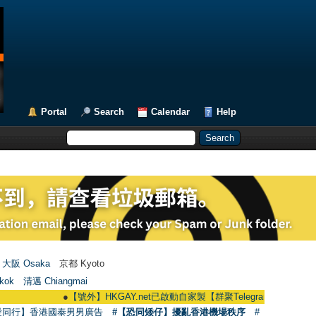
Portal
Search
Calendar
Help
大阪 Osaka
京都 Kyoto
kok
清邁 Chiangmai
●
【號外】HKGAY.net已啟動自家製【群聚Telegram群組】 HKGAY.net has 
愛同行】香港國泰男男廣告
#【恐同矮仔】擾亂香港機場秩序
#