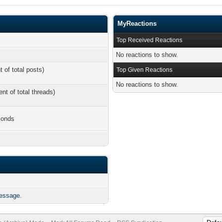
MyReactions
Top Received Reactions
No reactions to show.
t of total posts)
Top Given Reactions
No reactions to show.
ent of total threads)
conds
message.