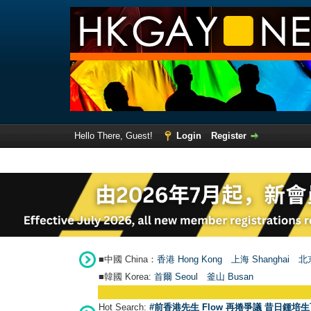
Hello There, Guest!
Login
Register
■中國 China：
香港 Hong Kong
上海 Shanghai
北京
■韓國 Korea:
首爾 Seou
l
釜山 Busan
Hot Search:
#前香港先生 Flow 再捲爭議 昔日鍾培生