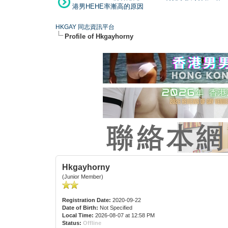
港男HEHE率漸高的原因
HKGAY 同志資訊平台
Profile of Hkgayhorny
Hkgayhorny
(Junior Member)
Registration Date:
2020-09-22
Date of Birth:
Not Specified
Local Time:
2026-08-07 at 12:58 PM
Status:
Offline