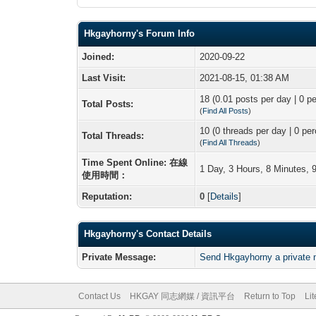
Hkgayhorny's Forum Info
Joined:
2020-09-22
Last Visit:
2021-08-15, 01:38 AM
18 (0.01 posts per day | 0 pe
Total Posts:
(
Find All Posts
)
10 (0 threads per day | 0 per
Total Threads:
(
Find All Threads
)
Time Spent Online: 在線
1 Day, 3 Hours, 8 Minutes,
使用時間：
Reputation:
0
[
Details
]
Hkgayhorny's Contact Details
Private Message:
Send Hkgayhorny a private
Contact Us
HKGAY 同志網媒 / 資訊平台
Return to Top
Li