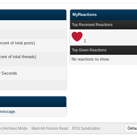
MyReactions
Top Received Reactions
1
rcent of total posts)
Top Given Reactions
cent of total threads)
No reactions to show.
 9 Seconds
 message.
te (Archive) Mode
Mark All Forums Read
RSS Syndication