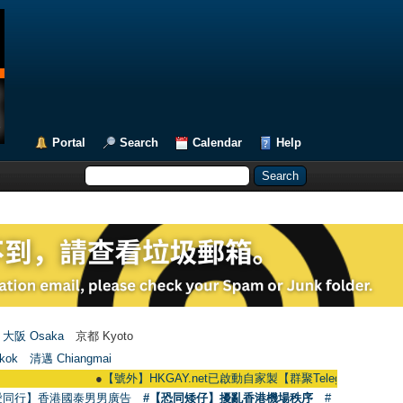
Portal
Search
Calendar
Help
大阪 Osaka
京都 Kyoto
kok
清邁 Chiangmai
●
【號外】HKGAY.net已啟動自家製【群聚Telegram群組】 HKGAY.net h
愛同行】香港國泰男男廣告
#【恐同矮仔】擾亂香港機場秩序
#