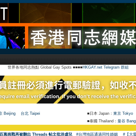
世界各地同志熱點 Global Gay Spots ■■■■
HKGAY.net Telegram 群組
 Beijing
台北 Taipei
■日本 Japan：
東京 Tokyo
■泰國 Thailand：
曼谷 Bang
百萬挑戰再被翻出 Threads 帖文批涉虐兒
#台灣地區通過同性婚姻
#【大