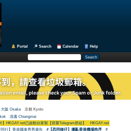
Portal
Search
Calendar
Help
大阪 Osaka
京都 Kyoto
kok
清邁 Chiangmai
AY.net已啟動自家製【群聚Telegram群組】 HKGAY.net has already opened a
愛同行】香港國泰男男廣告
#【恐同矮仔】擾亂香港機場秩序
#