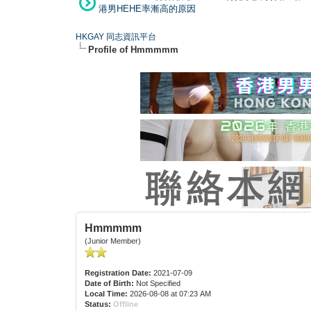
港男HEHE率漸高的原因
HKGAY 同志資訊平台
Profile of Hmmmmm
Hmmmmm
(Junior Member)
Registration Date:
2021-07-09
Date of Birth:
Not Specified
Local Time:
2026-08-08 at 07:23 AM
Status:
Offline