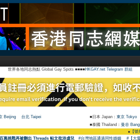
世界各地同志熱點 Global Gay Spots ■■■■
HKGAY.net Telegram 群組
 Beijing
台北 Taipei
■日本 Japan：
東京 Tokyo
■泰國 Thailand：
曼谷 Bang
●
【號外】HKG
百萬挑戰再被翻出 Threads 帖文批涉虐兒
#台灣地區通過同性婚姻
#【大