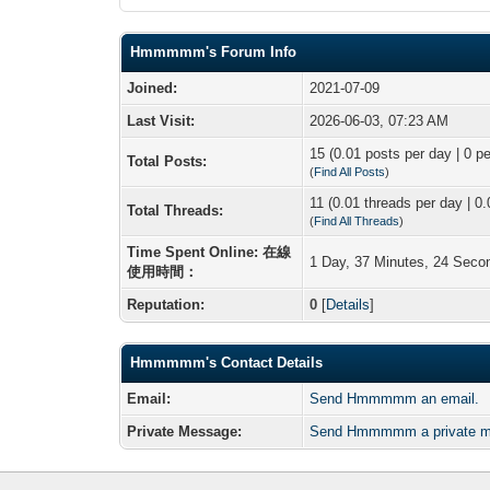
Hmmmmm's Forum Info
Joined:
2021-07-09
Last Visit:
2026-06-03, 07:23 AM
15 (0.01 posts per day | 0 pe
Total Posts:
(
Find All Posts
)
11 (0.01 threads per day | 0.
Total Threads:
(
Find All Threads
)
Time Spent Online: 在線
1 Day, 37 Minutes, 24 Seco
使用時間：
Reputation:
0
[
Details
]
Hmmmmm's Contact Details
Email:
Send Hmmmmm an email.
Private Message:
Send Hmmmmm a private m