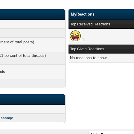
MyReactions
Top Received Reactions
1
rcent of total posts)
Top Given Reactions
01 percent of total threads)
No reactions to show.
nds
essage.