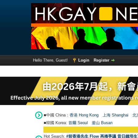
Hello There, Guest!
Login
Register
■中國 China：
香港 Hong Kong
上海 Shanghai
北京
■韓國 Korea:
首爾 Seou
l
釜山 Busan
Hot Search:
#前香港先生 Flow 再捲爭議 昔日鍾培生