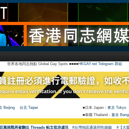
世界各地同志熱點 Global Gay Spots ■■■■
HKGAY.net Telegram 群組
 Beijing
台北 Taipei
■日本 Japan：
東京 Tokyo
■泰國 Thailand：
曼谷 Bang
百萬挑戰再被翻出 Threads 帖文批涉虐兒
#台灣地區通過同性婚姻
#【大