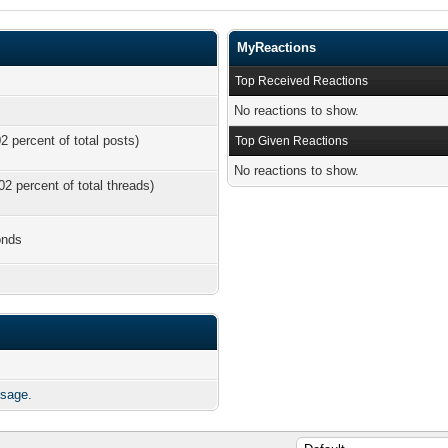
MyReactions
Top Received Reactions
No reactions to show.
2 percent of total posts)
Top Given Reactions
No reactions to show.
02 percent of total threads)
onds
ssage.