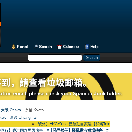
Portal
Search
Calendar
Help
大阪 Osaka
京都 Kyoto
kok
清邁 Chiangmai
●
【號外】HKGAY.net已啟動自家製【群聚Telegram群組】 HKGAY.net h
愛同行】香港國泰男男廣告
#【恐同矮仔】擾亂香港機場秩序
#