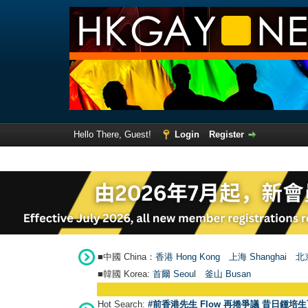
Hello There, Guest!
Login
Register
■中國 China：
香港 Hong Kong
上海 Shanghai
北京
■韓國 Korea:
首爾 Seou
l
釜山 Busan
Hot Search:
#前香港先生 Flow 再捲爭議 昔日鍾培生