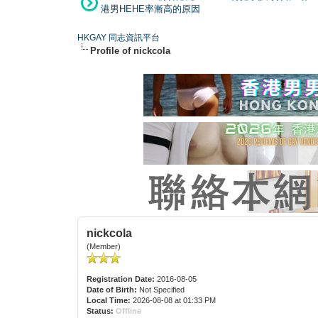
港男HEHE率漸高的原因
HKGAY 同志資訊平台
Profile of nickcola
nickcola
(Member)
Registration Date:
2016-08-05
Date of Birth:
Not Specified
Local Time:
2026-08-08 at 01:33 PM
Status:
Offline