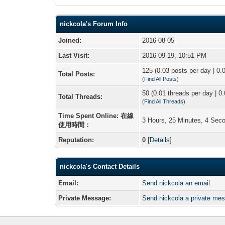
nickcola's Forum Info
Joined:
2016-08-05
Last Visit:
2016-09-19, 10:51 PM
125 (0.03 posts per day | 0.0
Total Posts:
(
Find All Posts
)
50 (0.01 threads per day | 0.
Total Threads:
(
Find All Threads
)
Time Spent Online: 在線
3 Hours, 25 Minutes, 4 Sec
使用時間：
Reputation:
0
[
Details
]
nickcola's Contact Details
Email:
Send nickcola an email.
Private Message:
Send nickcola a private me