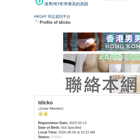
港男HEHE率漸高的原因
HKGAY 同志資訊平台
Profile of tdicko
tdicko
(Junior Member)
Registration Date:
2023-03-13
Date of Birth:
Not Specified
Local Time:
2026-08-06 at 10:23 AM
Status:
Offline