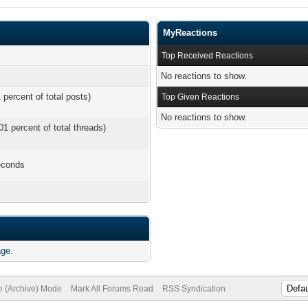
MyReactions
Top Received Reactions
No reactions to show.
 percent of total posts)
Top Given Reactions
No reactions to show.
01 percent of total threads)
econds
age.
te (Archive) Mode
Mark All Forums Read
RSS Syndication