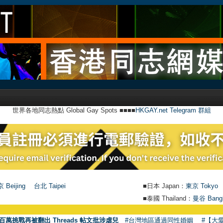
世界各地同志熱點 Global Gay Spots ■■■■
HKGAY.net Telegram 群組
 Beijing
台北 Taipei
■日本 Japan：
東京 Tokyo
■泰國 Thailand：
曼谷 Bang
百萬挑戰再被翻出 Threads 帖文批涉虐兒
#台灣地區通過同性婚姻
#【大