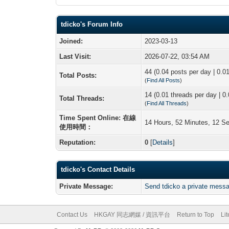
tdicko's Forum Info
Joined:
2023-03-13
Last Visit:
2026-07-22, 03:54 AM
44 (0.04 posts per day | 0.01
Total Posts:
(
Find All Posts
)
14 (0.01 threads per day | 0.
Total Threads:
(
Find All Threads
)
Time Spent Online: 在線
14 Hours, 52 Minutes, 12 S
使用時間：
Reputation:
0
[
Details
]
tdicko's Contact Details
Private Message:
Send tdicko a private mess
Contact Us
HKGAY 同志網媒 / 資訊平台
Return to Top
Li