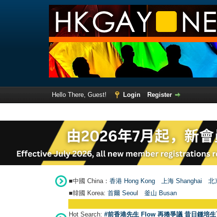
Hello There, Guest!
Login
Register
■中國 China：
香港 Hong Kong
上海 Shanghai
北京
■韓國 Korea:
首爾 Seou
l
釜山 Busan
Hot Search:
#前香港先生 Flow 再捲爭議 昔日鍾培生