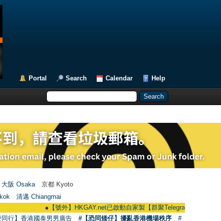
Portal
Search
Calendar
Help
大阪 Osaka
京都 Kyoto
kok
清邁 Chiangmai
●
【號外】HKGAY.net已啟動自家製【群聚Telegram群組】 HKGAY.net has
愛同行】香港國泰男男廣告
#【恐同矮仔】擾亂香港機場秩序
#