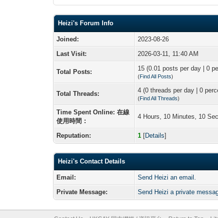
Heizi's Forum Info
Joined:
2023-08-26
Last Visit:
2026-03-11, 11:40 AM
15 (0.01 posts per day | 0 pe
Total Posts:
(
Find All Posts
)
4 (0 threads per day | 0 perc
Total Threads:
(
Find All Threads
)
Time Spent Online: 在線
4 Hours, 10 Minutes, 10 Se
使用時間：
Reputation:
1
[
Details
]
Heizi's Contact Details
Email:
Send Heizi an email.
Private Message:
Send Heizi a private messa