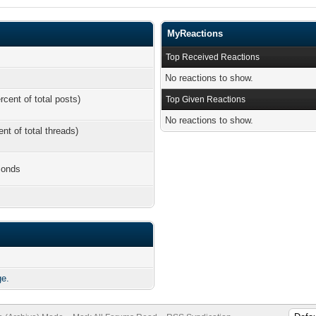
MyReactions
Top Received Reactions
No reactions to show.
rcent of total posts)
Top Given Reactions
No reactions to show.
ent of total threads)
conds
ge.