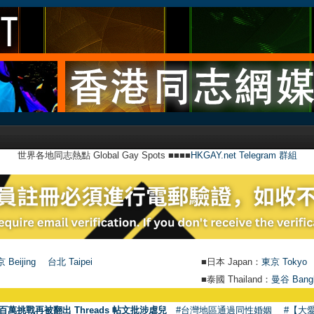
世界各地同志熱點 Global Gay Spots ■■■■
HKGAY.net Telegram 群組
 Beijing
台北 Taipei
■日本 Japan：
東京 Tokyo
■泰國 Thailand：
曼谷 Bang
百萬挑戰再被翻出 Threads 帖文批涉虐兒
#台灣地區通過同性婚姻
#【大