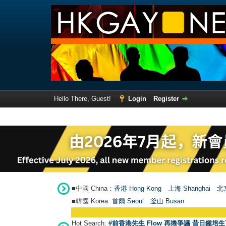
Hello There, Guest!
Login
Register
■中國 China：
香港 Hong Kong
上海 Shanghai
北京
■韓國 Korea:
首爾 Seou
l
釜山 Busan
Hot Search:
#前香港先生 Flow 再捲爭議 昔日鍾培生