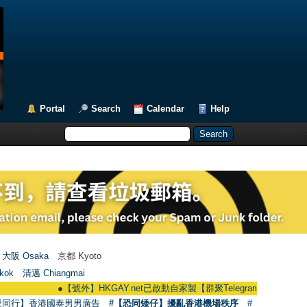
Portal
Search
Calendar
Help
大阪 Osaka
京都 Kyoto
kok
清邁 Chiangmai
●
【號外】HKGAY.net已啟動自家製【群聚Telegram群組】 HKGAY.net has 
愛同行】香港國泰男男廣告
#【恐同矮仔】擾亂香港機場秩序
#