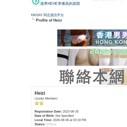
港男HEHE率漸高的原因
HKGAY 同志資訊平台
Profile of Heizi
Heizi
(Junior Member)
Registration Date:
2023-08-26
Date of Birth:
Not Specified
Local Time:
2026-08-06 at 03:18 PM
Status:
Offline