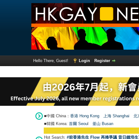
Hello There, Guest!
Login
Register
■中國 China：
香港 Hong Kong
上海 Shanghai
北京
■韓國 Korea:
首爾 Seou
l
釜山 Busan
Hot Search:
#前香港先生 Flow 再捲爭議 昔日鍾培生