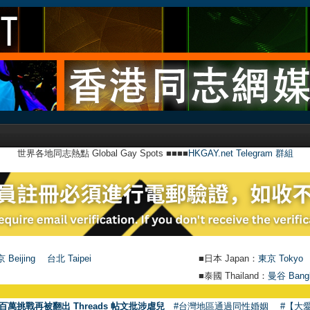
世界各地同志熱點 Global Gay Spots ■■■■
HKGAY.net Telegram 群組
 Beijing
台北 Taipei
■日本 Japan：
東京 Tokyo
■泰國 Thailand：
曼谷 Bang
百萬挑戰再被翻出 Threads 帖文批涉虐兒
#台灣地區通過同性婚姻
#【大