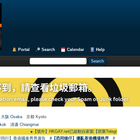
Portal
Search
Calendar
Help
大阪 Osaka
京都 Kyoto
kok
清邁 Chiangmai
●
【號外】HKGAY.net已啟動自家製【群聚Telegram群組】 HKGAY.net ha
愛同行】香港國泰男男廣告
#【恐同矮仔】擾亂香港機場秩序
#