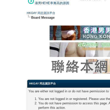
港男HEHE率漸高的原因
HKGAY 同志資訊平台
Board Message
HKGAY 同志資訊平台
You are either not logged in or do not have permission to
You are not logged in or registered. Please use the
You do not have permission to access this page. A
perform this action.