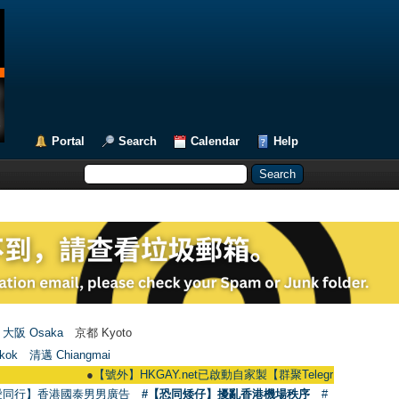
Portal
Search
Calendar
Help
大阪 Osaka
京都 Kyoto
kok
清邁 Chiangmai
●
【號外】HKGAY.net已啟動自家製【群聚Telegram群組】 HKGAY.net ha
愛同行】香港國泰男男廣告
#【恐同矮仔】擾亂香港機場秩序
#