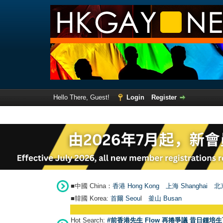
Hello There, Guest!
Login
Register
■中國 China：
香港 Hong Kong
上海 Shanghai
北京
■韓國 Korea:
首爾 Seou
l
釜山 Busan
Hot Search:
#前香港先生 Flow 再捲爭議 昔日鍾培生