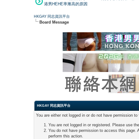
港男HEHE率漸高的原因
HKGAY 同志資訊平台
Board Message
HKGAY 同志資訊平台
You are either not logged in or do not have permission to
You are not logged in or registered. Please use the
You do not have permission to access this page. A
perform this action.