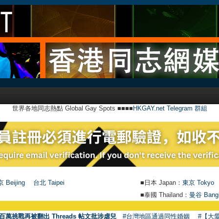
世界各地同志熱點 Global Gay Spots ■■■■
HKGAY.net Telegram 群組
 Beijing
台北 Taipei
■日本 Japan：
東京 Tokyo
■泰國 Thailand：
曼谷 Bang
百萬挑戰再被翻出 Threads 帖文批涉虐兒
#台灣地區通過同性婚姻
#【大