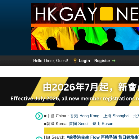
Hello There, Guest!
Login
Register
■中國 China：
香港 Hong Kong
上海 Shanghai
北京
■韓國 Korea:
首爾 Seou
l
釜山 Busan
Hot Search:
#前香港先生 Flow 再捲爭議 昔日鍾培生