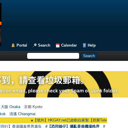
Portal
Search
Calendar
Help
大阪 Osaka
京都 Kyoto
kok
清邁 Chiangmai
●
【號外】HKGAY.net已啟動自家製【群聚Telegram群組】 HKGAY.net h
愛同行】香港國泰男男廣告
#【恐同矮仔】擾亂香港機場秩序
#