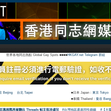
世界各地同志熱點 Global Gay Spots ■■■■
HKGAY.net Telegram 群組
 Beijing
台北 Taipei
■日本 Japan：
東京 Tokyo
■泰國 Thailand：
曼谷 Bang
百萬挑戰再被翻出 Threads 帖文批涉虐兒
#台灣地區通過同性婚姻
#【大