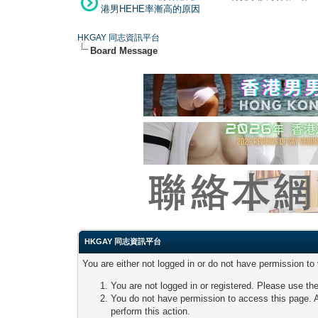
港男HEHE率漸高的原因
HKGAY 同志資訊平台
Board Message
HKGAY 同志資訊平台
You are either not logged in or do not have permission to
You are not logged in or registered. Please use the
You do not have permission to access this page. A
perform this action.