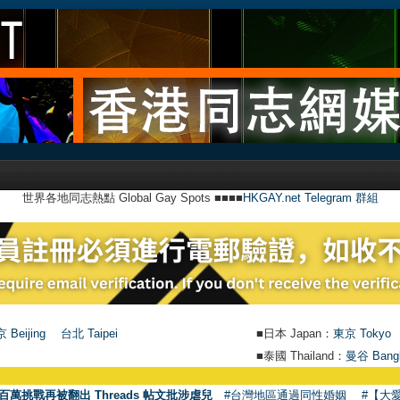
世界各地同志熱點 Global Gay Spots ■■■■
HKGAY.net Telegram 群組
 Beijing
台北 Taipei
■日本 Japan：
東京 Tokyo
■泰國 Thailand：
曼谷 Bang
百萬挑戰再被翻出 Threads 帖文批涉虐兒
#台灣地區通過同性婚姻
#【大