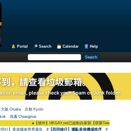
Portal
Search
Calendar
Help
大阪 Osaka
京都 Kyoto
kok
清邁 Chiangmai
●
【號外】HKGAY.net已啟動自家製【群聚Telegram群組】 HKGAY.net h
愛同行】香港國泰男男廣告
#【恐同矮仔】擾亂香港機場秩序
#