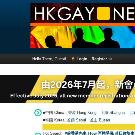
Hello There, Guest!
Login
Register
■中國 China：
香港 Hong Kong
上海 Shanghai
北京
■韓國 Korea:
首爾 Seou
l
釜山 Busan
Hot Search:
#前香港先生 Flow 再捲爭議 昔日鍾培生