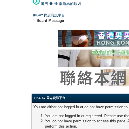
港男HEHE率漸高的原因
HKGAY 同志資訊平台
Board Message
HKGAY 同志資訊平台
You are either not logged in or do not have permission to
You are not logged in or registered. Please use the
You do not have permission to access this page. A
perform this action.