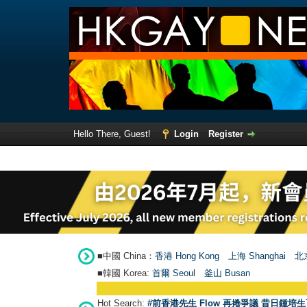
Hello There, Guest!
Login
Register
■中國 China：
香港 Hong Kong
上海 Shanghai
北京
■韓國 Korea:
首爾 Seou
l
釜山 Busan
Hot Search:
#前香港先生 Flow 再捲爭議 昔日鍾培生