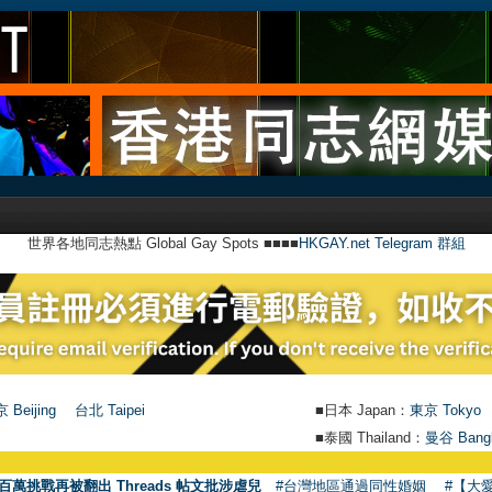
世界各地同志熱點 Global Gay Spots ■■■■
HKGAY.net Telegram 群組
 Beijing
台北 Taipei
■日本 Japan：
東京 Tokyo
■泰國 Thailand：
曼谷 Bang
百萬挑戰再被翻出 Threads 帖文批涉虐兒
#台灣地區通過同性婚姻
#【大