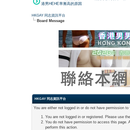
港男HEHE率漸高的原因
HKGAY 同志資訊平台
Board Message
HKGAY 同志資訊平台
You are either not logged in or do not have permission to
You are not logged in or registered. Please use the
You do not have permission to access this page. A
perform this action.