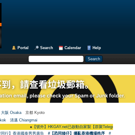
Portal
Search
Calendar
Help
大阪 Osaka
京都 Kyoto
kok
清邁 Chiangmai
●
【號外】HKGAY.net已啟動自家製【群聚Telegram群組】 HKGAY.net ha
愛同行】香港國泰男男廣告
#【恐同矮仔】擾亂香港機場秩序
#