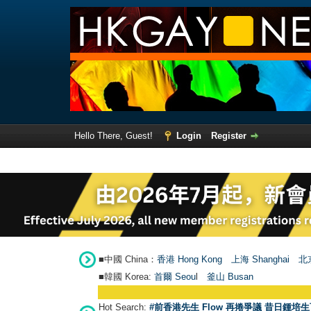
Hello There, Guest!
Login
Register
■中國 China：
香港 Hong Kong
上海 Shanghai
北京
■韓國 Korea:
首爾 Seou
l
釜山 Busan
Hot Search:
#前香港先生 Flow 再捲爭議 昔日鍾培生