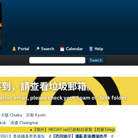
Portal
Search
Calendar
Help
大阪 Osaka
京都 Kyoto
kok
清邁 Chiangmai
●
【號外】HKGAY.net已啟動自家製【群聚Telegram群組】 HKGAY.net ha
愛同行】香港國泰男男廣告
#【恐同矮仔】擾亂香港機場秩序
#