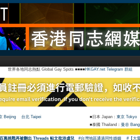
世界各地同志熱點 Global Gay Spots ■■■■
HKGAY.net Telegram 群組
 Beijing
台北 Taipei
■日本 Japan：
東京 Tokyo
■泰國 Thailand：
曼谷 Bang
百萬挑戰再被翻出 Threads 帖文批涉虐兒
#台灣地區通過同性婚姻
#【大