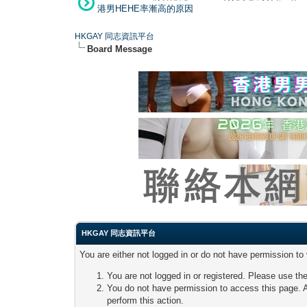
港男HEHE率漸高的原因
HKGAY 同志資訊平台
Board Message
HKGAY 同志資訊平台
You are either not logged in or do not have permission to
You are not logged in or registered. Please use the
You do not have permission to access this page. A
perform this action.