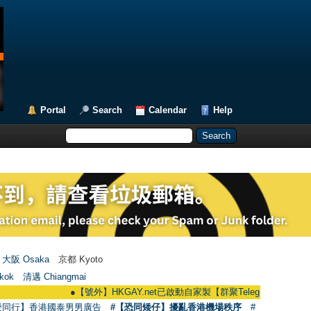
Portal
Search
Calendar
Help
大阪 Osaka
京都 Kyoto
kok
清邁 Chiangmai
●
【號外】HKGAY.net已啟動自家製【群聚Telegram群組】 HKGAY.net ha
愛同行】香港國泰男男廣告
#【恐同矮仔】擾亂香港機場秩序
#