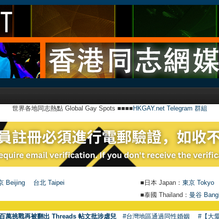
世界各地同志熱點 Global Gay Spots ■■■■
HKGAY.net Telegram 群組
 Beijing
台北 Taipei
■日本 Japan：
東京 Tokyo
■泰國 Thailand：
曼谷 Bang
百萬挑戰再被翻出 Threads 帖文批涉虐兒
#台灣地區通過同性婚姻
#【大