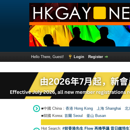
Hello There, Guest!
Login
Register
■中國 China：
香港 Hong Kong
上海 Shanghai
北京
■韓國 Korea:
首爾 Seou
l
釜山 Busan
Hot Search:
#前香港先生 Flow 再捲爭議 昔日鍾培生