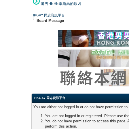
港男HEHE率漸高的原因
HKGAY 同志資訊平台
Board Message
HKGAY 同志資訊平台
You are either not logged in or do not have permission to
You are not logged in or registered. Please use the
You do not have permission to access this page. A
perform this action.