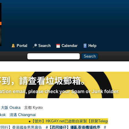
Portal
Search
Calendar
Help
大阪 Osaka
京都 Kyoto
kok
清邁 Chiangmai
●
【號外】HKGAY.net已啟動自家製【群聚Telegram群組】 HKGAY.net ha
愛同行】香港國泰男男廣告
#【恐同矮仔】擾亂香港機場秩序
#