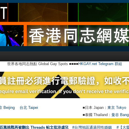
世界各地同志熱點 Global Gay Spots ■■■■
HKGAY.net Telegram 群組
 Beijing
台北 Taipei
■日本 Japan：
東京 Tokyo
■泰國 Thailand：
曼谷 Bang
百萬挑戰再被翻出 Threads 帖文批涉虐兒
#台灣地區通過同性婚姻
#【大