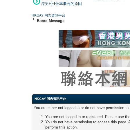
港男HEHE率漸高的原因
HKGAY 同志資訊平台
Board Message
HKGAY 同志資訊平台
You are either not logged in or do not have permission to
You are not logged in or registered. Please use the
You do not have permission to access this page. A
perform this action.