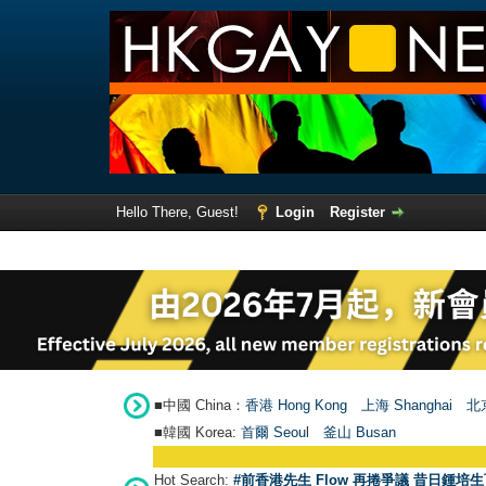
Hello There, Guest!
Login
Register
■中國 China：
香港 Hong Kong
上海 Shanghai
北京
■韓國 Korea:
首爾 Seou
l
釜山 Busan
Hot Search:
#前香港先生 Flow 再捲爭議 昔日鍾培生