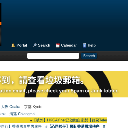
Portal
Search
Calendar
Help
大阪 Osaka
京都 Kyoto
kok
清邁 Chiangmai
●
【號外】HKGAY.net已啟動自家製【群聚Telegram群組】 HKGAY.net h
愛同行】香港國泰男男廣告
#【恐同矮仔】擾亂香港機場秩序
#