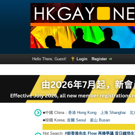
Hello There, Guest!
Login
Register
■中國 China：
香港 Hong Kong
上海 Shanghai
北京
■韓國 Korea:
首爾 Seou
l
釜山 Busan
Hot Search:
#前香港先生 Flow 再捲爭議 昔日鍾培生