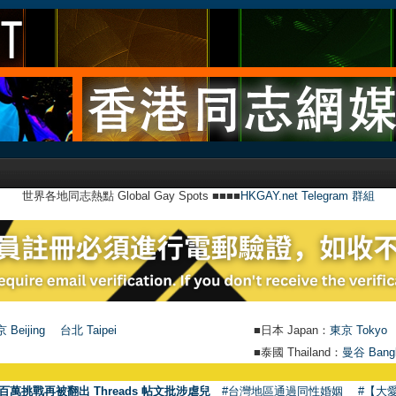
世界各地同志熱點 Global Gay Spots ■■■■
HKGAY.net Telegram 群組
 Beijing
台北 Taipei
■日本 Japan：
東京 Tokyo
■泰國 Thailand：
曼谷 Bang
百萬挑戰再被翻出 Threads 帖文批涉虐兒
#台灣地區通過同性婚姻
#【大