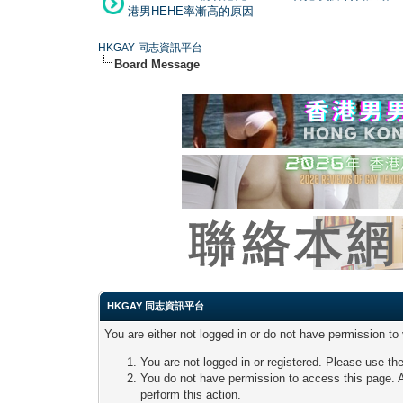
港男HEHE率漸高的原因
HKGAY 同志資訊平台
Board Message
HKGAY 同志資訊平台
You are either not logged in or do not have permission to
You are not logged in or registered. Please use the
You do not have permission to access this page. A
perform this action.