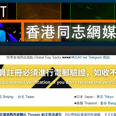
世界各地同志熱點 Global Gay Spots ■■■■
HKGAY.net Telegram 群組
 Beijing
台北 Taipei
■日本 Japan：
東京 Tokyo
■泰國 Thailand：
曼谷 Bang
百萬挑戰再被翻出 Threads 帖文批涉虐兒
#台灣地區通過同性婚姻
#【大