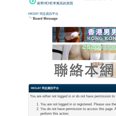
港男HEHE率漸高的原因
HKGAY 同志資訊平台
Board Message
HKGAY 同志資訊平台
You are either not logged in or do not have permission to
You are not logged in or registered. Please use the
You do not have permission to access this page. A
perform this action.