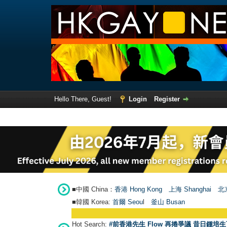
Hello There, Guest!
Login
Register
■中國 China：
香港 Hong Kong
上海 Shanghai
北京
■韓國 Korea:
首爾 Seou
l
釜山 Busan
Hot Search:
#前香港先生 Flow 再捲爭議 昔日鍾培生