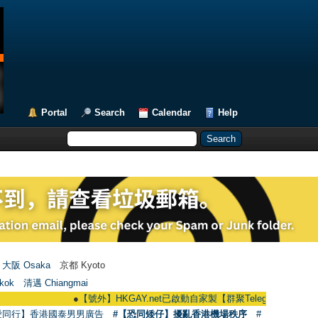
Portal
Search
Calendar
Help
大阪 Osaka
京都 Kyoto
kok
清邁 Chiangmai
●
【號外】HKGAY.net已啟動自家製【群聚Telegram群組】 HKGAY.net h
愛同行】香港國泰男男廣告
#【恐同矮仔】擾亂香港機場秩序
#