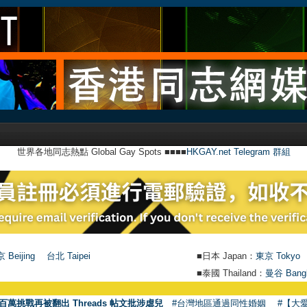
世界各地同志熱點 Global Gay Spots ■■■■
HKGAY.net Telegram 群組
 Beijing
台北 Taipei
■日本 Japan：
東京 Tokyo
■泰國 Thailand：
曼谷 Bang
百萬挑戰再被翻出 Threads 帖文批涉虐兒
#台灣地區通過同性婚姻
#【大