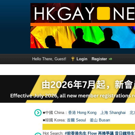
Hello There, Guest!
Login
Register
■中國 China：
香港 Hong Kong
上海 Shanghai
北京
■韓國 Korea:
首爾 Seou
l
釜山 Busan
Hot Search:
#前香港先生 Flow 再捲爭議 昔日鍾培生