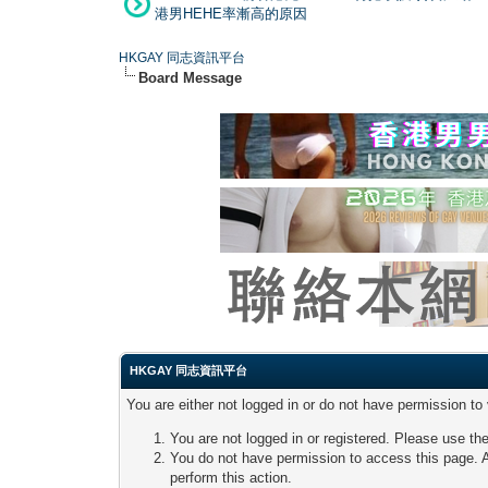
港男HEHE率漸高的原因
HKGAY 同志資訊平台
Board Message
HKGAY 同志資訊平台
You are either not logged in or do not have permission to
You are not logged in or registered. Please use the
You do not have permission to access this page. A
perform this action.