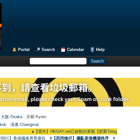
Portal
Search
Calendar
Help
大阪 Osaka
京都 Kyoto
kok
清邁 Chiangmai
●
【號外】HKGAY.net已啟動自家製【群聚Telegram群組】 HKGAY.net h
愛同行】香港國泰男男廣告
#【恐同矮仔】擾亂香港機場秩序
#