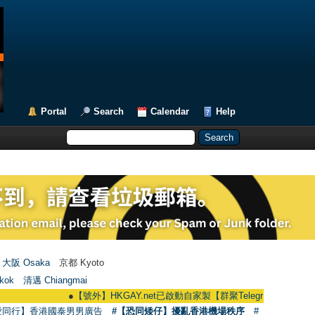
Portal
Search
Calendar
Help
大阪 Osaka
京都 Kyoto
kok
清邁 Chiangmai
●
【號外】HKGAY.net已啟動自家製【群聚Telegram群組】 HKGAY.net ha
愛同行】香港國泰男男廣告
#【恐同矮仔】擾亂香港機場秩序
#