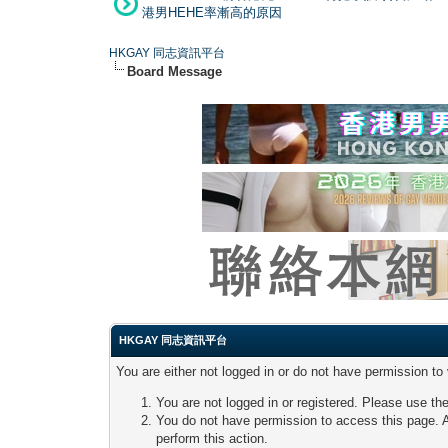
港男HEHE率漸高的原因
HKGAY 同志資訊平台
Board Message
HKGAY 同志資訊平台
You are either not logged in or do not have permission to
You are not logged in or registered. Please use the
You do not have permission to access this page. A
perform this action.