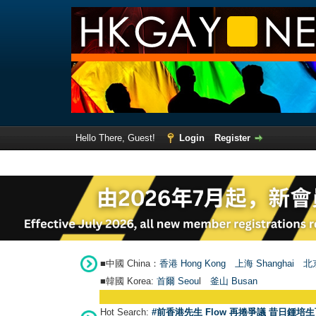
Hello There, Guest!
Login
Register
■中國 China：
香港 Hong Kong
上海 Shanghai
北京
■韓國 Korea:
首爾 Seou
l
釜山 Busan
Hot Search:
#前香港先生 Flow 再捲爭議 昔日鍾培生