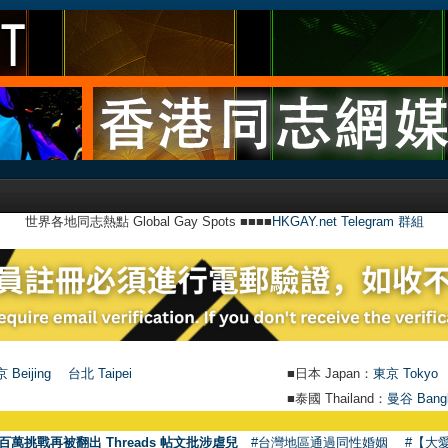
世界各地同志熱點 Global Gay Spots ■■■■
HKGAY.net Telegram 群組
 Beijing
台北 Taipei
■日本 Japan：
東京 Tokyo
■泰國 Thailand：
曼谷 Bang
百萬挑戰再被翻出 Threads 帖文批涉虐兒
#台灣地區通過同性婚姻
#【大