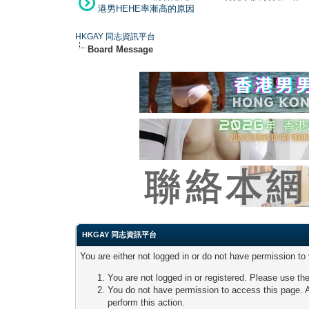
港男HEHE率漸高的原因
HKGAY 同志資訊平台
Board Message
HKGAY 同志資訊平台
You are either not logged in or do not have permission to
You are not logged in or registered. Please use the
You do not have permission to access this page. A
perform this action.