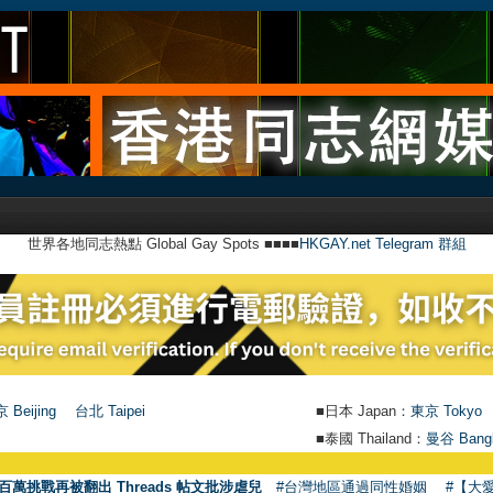
世界各地同志熱點 Global Gay Spots ■■■■
HKGAY.net Telegram 群組
 Beijing
台北 Taipei
■日本 Japan：
東京 Tokyo
■泰國 Thailand：
曼谷 Bang
百萬挑戰再被翻出 Threads 帖文批涉虐兒
#台灣地區通過同性婚姻
#【大