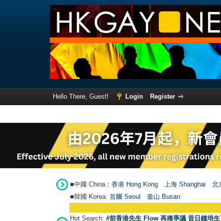
Hello There, Guest!
Login
Register
■中國 China：
香港 Hong Kong
上海 Shanghai
北京
■韓國 Korea:
首爾 Seou
l
釜山 Busan
Hot Search:
#前香港先生 Flow 再捲爭議 昔日鍾培生