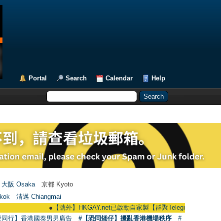
Portal
Search
Calendar
Help
大阪 Osaka
京都 Kyoto
kok
清邁 Chiangmai
●
【號外】HKGAY.net已啟動自家製【群聚Telegram群組】 HKGAY.net ha
愛同行】香港國泰男男廣告
#【恐同矮仔】擾亂香港機場秩序
#