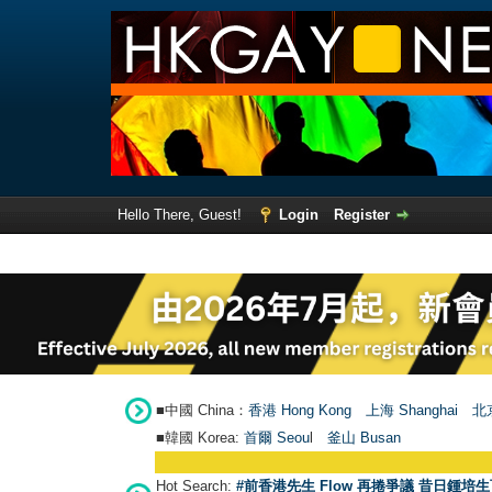
Hello There, Guest!
Login
Register
■中國 China：
香港 Hong Kong
上海 Shanghai
北京
■韓國 Korea:
首爾 Seou
l
釜山 Busan
Hot Search:
#前香港先生 Flow 再捲爭議 昔日鍾培生