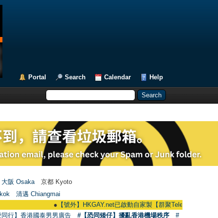
Portal
Search
Calendar
Help
大阪 Osaka
京都 Kyoto
kok
清邁 Chiangmai
●
【號外】HKGAY.net已啟動自家製【群聚Telegram群組】 HKGAY.net h
愛同行】香港國泰男男廣告
#【恐同矮仔】擾亂香港機場秩序
#