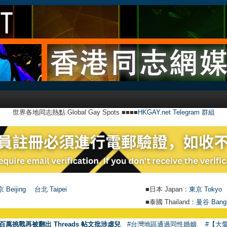
世界各地同志熱點 Global Gay Spots ■■■■
HKGAY.net Telegram 群組
 Beijing
台北 Taipei
■日本 Japan：
東京 Tokyo
■泰國 Thailand：
曼谷 Bang
百萬挑戰再被翻出 Threads 帖文批涉虐兒
#台灣地區通過同性婚姻
#【大