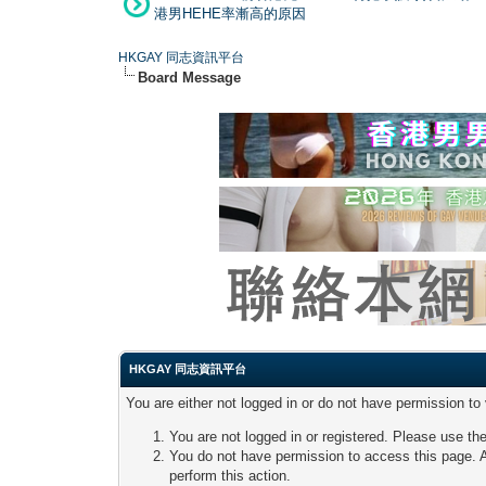
港男HEHE率漸高的原因
HKGAY 同志資訊平台
Board Message
HKGAY 同志資訊平台
You are either not logged in or do not have permission to
You are not logged in or registered. Please use the
You do not have permission to access this page. A
perform this action.