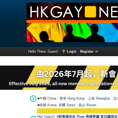
Hello There, Guest!
Login
Register
■中國 China：
香港 Hong Kong
上海 Shanghai
北京
■韓國 Korea:
首爾 Seou
l
釜山 Busan
Hot Search:
#前香港先生 Flow 再捲爭議 昔日鍾培生