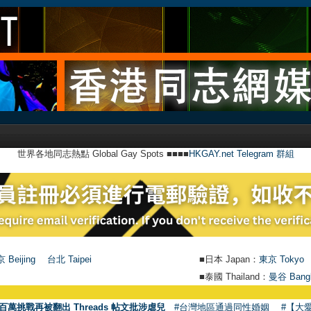
世界各地同志熱點 Global Gay Spots ■■■■
HKGAY.net Telegram 群組
 Beijing
台北 Taipei
■日本 Japan：
東京 Tokyo
■泰國 Thailand：
曼谷 Bang
百萬挑戰再被翻出 Threads 帖文批涉虐兒
#台灣地區通過同性婚姻
#【大