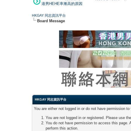
港男HEHE率漸高的原因
HKGAY 同志資訊平台
Board Message
HKGAY 同志資訊平台
You are either not logged in or do not have permission to
You are not logged in or registered. Please use the
You do not have permission to access this page. A
perform this action.