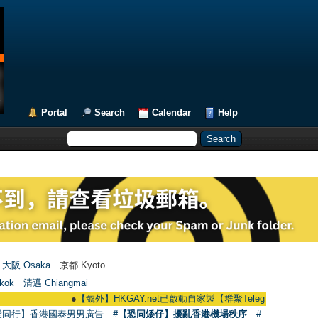
Portal
Search
Calendar
Help
大阪 Osaka
京都 Kyoto
kok
清邁 Chiangmai
●
【號外】HKGAY.net已啟動自家製【群聚Telegram群組】 HKGAY.net h
愛同行】香港國泰男男廣告
#【恐同矮仔】擾亂香港機場秩序
#