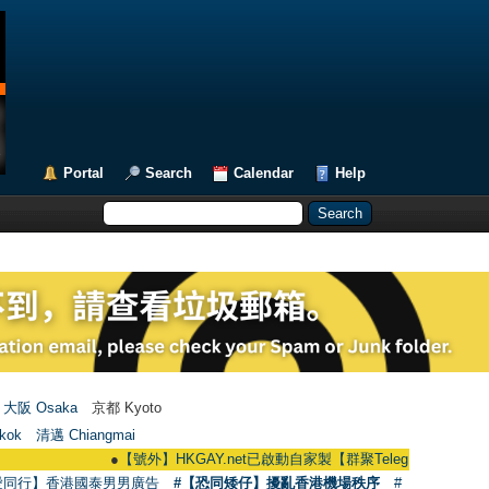
Portal
Search
Calendar
Help
大阪 Osaka
京都 Kyoto
kok
清邁 Chiangmai
●
【號外】HKGAY.net已啟動自家製【群聚Telegram群組】 HKGAY.net ha
愛同行】香港國泰男男廣告
#【恐同矮仔】擾亂香港機場秩序
#