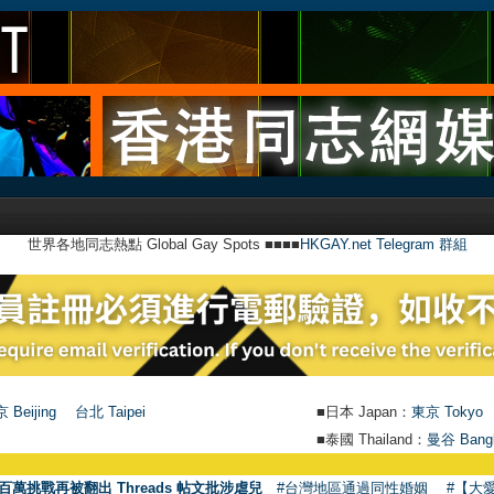
世界各地同志熱點 Global Gay Spots ■■■■
HKGAY.net Telegram 群組
 Beijing
台北 Taipei
■日本 Japan：
東京 Tokyo
■泰國 Thailand：
曼谷 Bang
百萬挑戰再被翻出 Threads 帖文批涉虐兒
#台灣地區通過同性婚姻
#【大