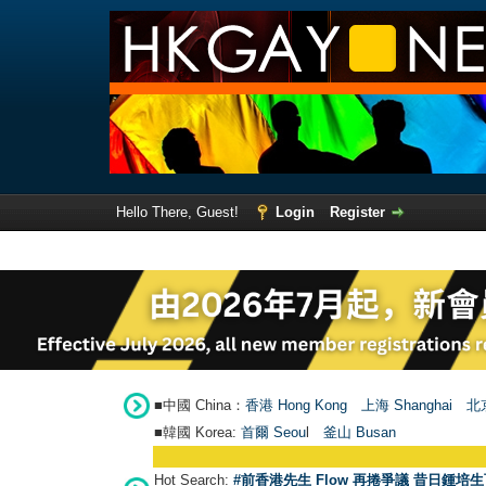
Hello There, Guest!
Login
Register
■中國 China：
香港 Hong Kong
上海 Shanghai
北京
■韓國 Korea:
首爾 Seou
l
釜山 Busan
Hot Search:
#前香港先生 Flow 再捲爭議 昔日鍾培生