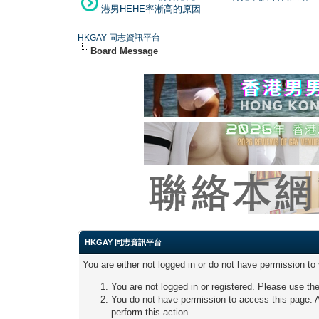
港男HEHE率漸高的原因
HKGAY 同志資訊平台
Board Message
HKGAY 同志資訊平台
You are either not logged in or do not have permission to
You are not logged in or registered. Please use the
You do not have permission to access this page. A
perform this action.