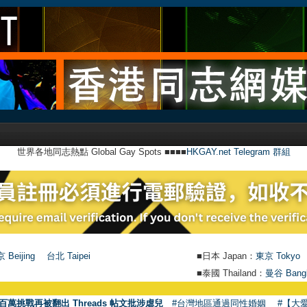
世界各地同志熱點 Global Gay Spots ■■■■
HKGAY.net Telegram 群組
 Beijing
台北 Taipei
■日本 Japan：
東京 Tokyo
■泰國 Thailand：
曼谷 Bang
百萬挑戰再被翻出 Threads 帖文批涉虐兒
#台灣地區通過同性婚姻
#【大