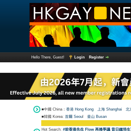
Hello There, Guest!
Login
Register
■中國 China：
香港 Hong Kong
上海 Shanghai
北京
■韓國 Korea:
首爾 Seou
l
釜山 Busan
Hot Search:
#前香港先生 Flow 再捲爭議 昔日鍾培生