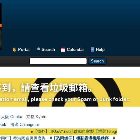
Portal
Search
Calendar
Help
大阪 Osaka
京都 Kyoto
kok
清邁 Chiangmai
●
【號外】HKGAY.net已啟動自家製【群聚Telegram群組】 HKGAY.net ha
愛同行】香港國泰男男廣告
#【恐同矮仔】擾亂香港機場秩序
#