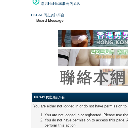
港男HEHE率漸高的原因
HKGAY 同志資訊平台
Board Message
HKGAY 同志資訊平台
You are either not logged in or do not have permission to
You are not logged in or registered. Please use the
You do not have permission to access this page. A
perform this action.