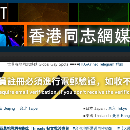
世界各地同志熱點 Global Gay Spots ■■■■
HKGAY.net Telegram 群組
 Beijing
台北 Taipei
■日本 Japan：
東京 Tokyo
■泰國 Thailand：
曼谷 Bang
百萬挑戰再被翻出 Threads 帖文批涉虐兒
#台灣地區通過同性婚姻
#【大