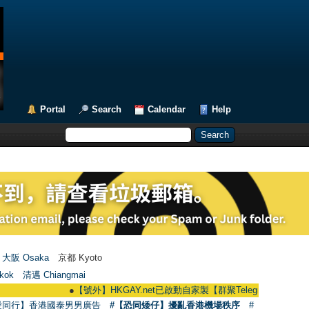
Portal
Search
Calendar
Help
大阪 Osaka
京都 Kyoto
kok
清邁 Chiangmai
●
【號外】HKGAY.net已啟動自家製【群聚Telegram群組】 HKGAY.net ha
愛同行】香港國泰男男廣告
#【恐同矮仔】擾亂香港機場秩序
#