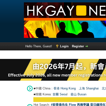
Hello There, Guest!
Login
Register
■中國 China：
香港 Hong Kong
上海 Shanghai
北京
■韓國 Korea:
首爾 Seou
l
釜山 Busan
Hot Search:
#前香港先生 Flow 再捲爭議 昔日鍾培生