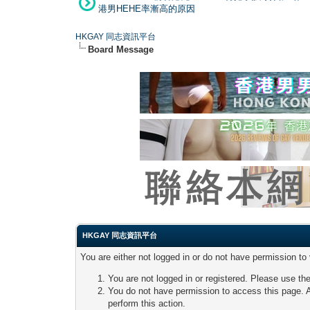
港男HEHE率漸高的原因
HKGAY 同志資訊平台
Board Message
HKGAY 同志資訊平台
You are either not logged in or do not have permission to
You are not logged in or registered. Please use the
You do not have permission to access this page. A
perform this action.