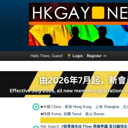
Hello There, Guest!
Login
Register
■中國 China：
香港 Hong Kong
上海 Shanghai
北京
■韓國 Korea:
首爾 Seou
l
釜山 Busan
Hot Search:
#前香港先生 Flow 再捲爭議 昔日鍾培生