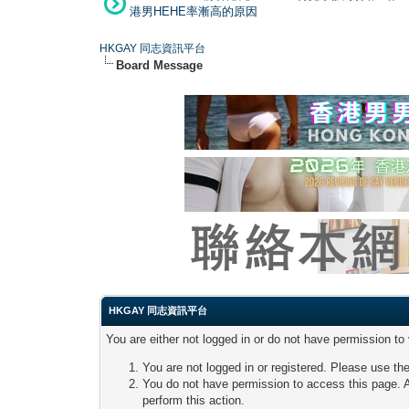
港男HEHE率漸高的原因
HKGAY 同志資訊平台
Board Message
HKGAY 同志資訊平台
You are either not logged in or do not have permission to
You are not logged in or registered. Please use the
You do not have permission to access this page. A
perform this action.