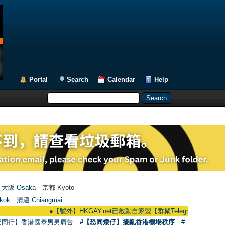
Portal
Search
Calendar
Help
大阪 Osaka
京都 Kyoto
kok
清邁 Chiangmai
●
【號外】HKGAY.net已啟動自家製【群聚Telegram群組】 HKGAY.net ha
愛同行】香港國泰男男廣告
#【恐同矮仔】擾亂香港機場秩序
#