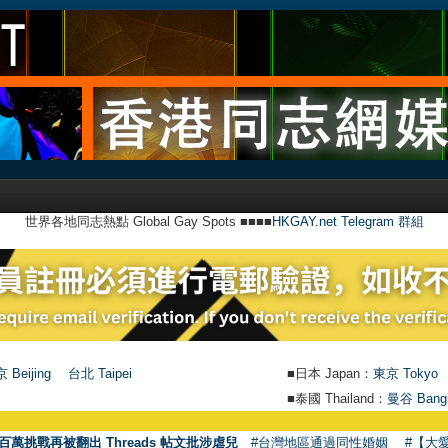
世界各地同志熱點 Global Gay Spots ■■■■
HKGAY.net Telegram 群組
 Beijing
台北 Taipei
■日本 Japan：
東京 Tokyo
■泰國 Thailand：
曼谷 Bang
百萬挑戰再被翻出 Threads 帖文批涉虐兒
#台灣地區通過同性婚姻
#【大