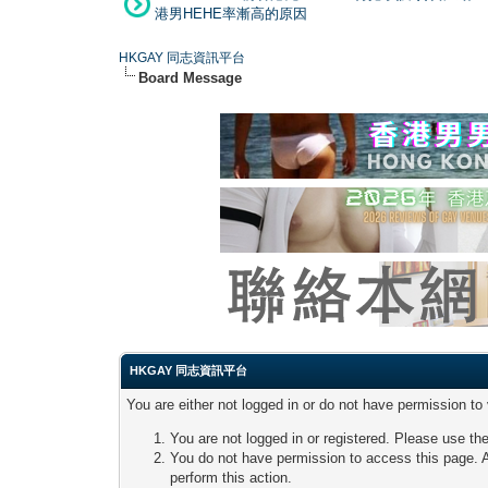
港男HEHE率漸高的原因
HKGAY 同志資訊平台
Board Message
HKGAY 同志資訊平台
You are either not logged in or do not have permission to
You are not logged in or registered. Please use the
You do not have permission to access this page. A
perform this action.