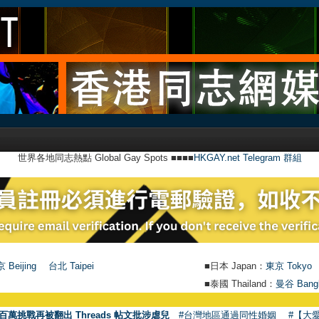
世界各地同志熱點 Global Gay Spots ■■■■
HKGAY.net Telegram 群組
 Beijing
台北 Taipei
■日本 Japan：
東京 Tokyo
■泰國 Thailand：
曼谷 Bang
百萬挑戰再被翻出 Threads 帖文批涉虐兒
#台灣地區通過同性婚姻
#【大