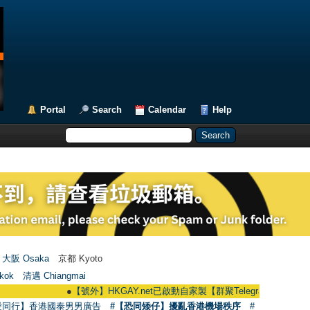
Portal
Search
Calendar
Help
大阪 Osaka
京都 Kyoto
kok
清邁 Chiangmai
●
【號外】HKGAY.net已啟動自家製【群聚Telegram群組】 HKGAY.net ha
愛同行】香港國泰男男廣告
#【恐同矮仔】擾亂香港機場秩序
#