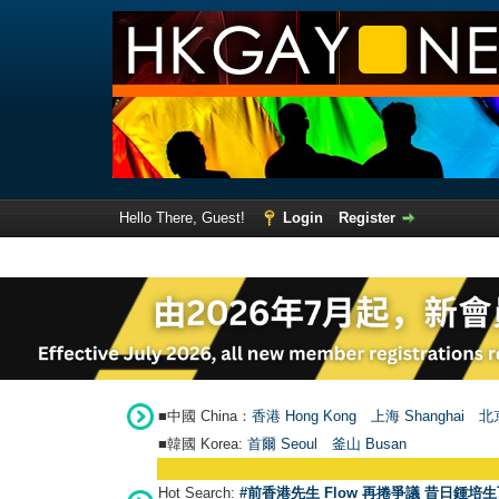
Hello There, Guest!
Login
Register
■中國 China：
香港 Hong Kong
上海 Shanghai
北京
■韓國 Korea:
首爾 Seou
l
釜山 Busan
Hot Search:
#前香港先生 Flow 再捲爭議 昔日鍾培生