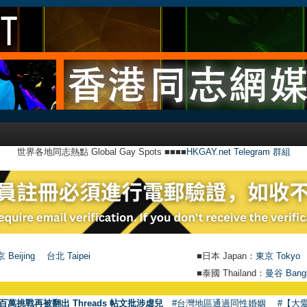
世界各地同志熱點 Global Gay Spots ■■■■
HKGAY.net Telegram 群組
 Beijing
台北 Taipei
■日本 Japan：
東京 Tokyo
■泰國 Thailand：
曼谷 Bang
百萬挑戰再被翻出 Threads 帖文批涉虐兒
#台灣地區通過同性婚姻
#【大