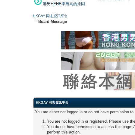
港男HEHE率漸高的原因
HKGAY 同志資訊平台
Board Message
HKGAY 同志資訊平台
You are either not logged in or do not have permission to
You are not logged in or registered. Please use the
You do not have permission to access this page. A
perform this action.