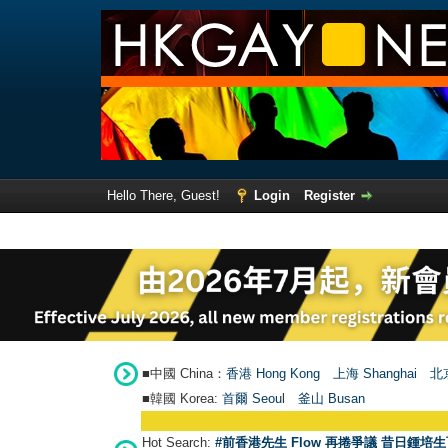
Hello There, Guest!
Login
Register
■中國 China：
香港 Hong Kong
上海 Shanghai
北京
■韓國 Korea:
首爾 Seou
l
釜山 Busan
Hot Search:
#前香港先生 Flow 再捲爭議 昔日鍾培生