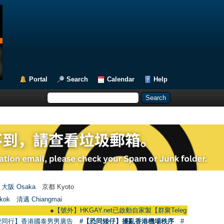
Portal
Search
Calendar
Help
大阪 Osaka
京都 Kyoto
kok
清邁 Chiangmai
●
【號外】HKGAY.net已啟動自家製【群聚Telegram群組】 HKGAY.net ha
愛同行】香港國泰男男廣告
#【恐同矮仔】擾亂香港機場秩序
#