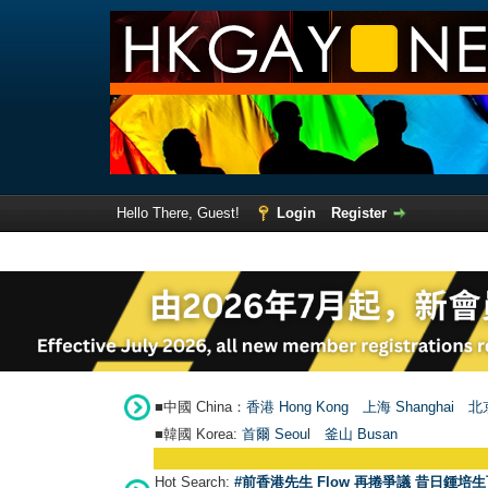
Hello There, Guest!
Login
Register
■中國 China：
香港 Hong Kong
上海 Shanghai
北京
■韓國 Korea:
首爾 Seou
l
釜山 Busan
Hot Search:
#前香港先生 Flow 再捲爭議 昔日鍾培生