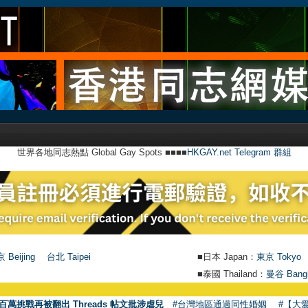
世界各地同志熱點 Global Gay Spots ■■■■
HKGAY.net Telegram 群組
 Beijing
台北 Taipei
■日本 Japan：
東京 Tokyo
■泰國 Thailand：
曼谷 Bang
百萬挑戰再被翻出 Threads 帖文批涉虐兒
#台灣地區通過同性婚姻
#【大