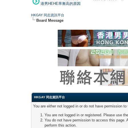
港男HEHE率漸高的原因
HKGAY 同志資訊平台
Board Message
HKGAY 同志資訊平台
You are either not logged in or do not have permission to
You are not logged in or registered. Please use the
You do not have permission to access this page. A
perform this action.