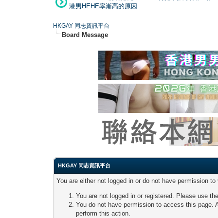
港男HEHE率漸高的原因
HKGAY 同志資訊平台
Board Message
HKGAY 同志資訊平台
You are either not logged in or do not have permission to
You are not logged in or registered. Please use the
You do not have permission to access this page. A
perform this action.