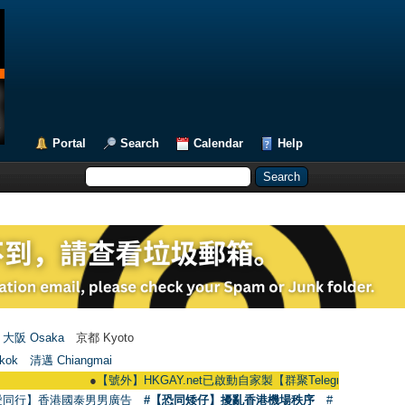
Portal
Search
Calendar
Help
大阪 Osaka
京都 Kyoto
kok
清邁 Chiangmai
●
【號外】HKGAY.net已啟動自家製【群聚Telegram群組】 HKGAY.net h
愛同行】香港國泰男男廣告
#【恐同矮仔】擾亂香港機場秩序
#