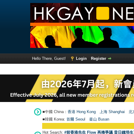
Hello There, Guest!
Login
Register
■中國 China：
香港 Hong Kong
上海 Shanghai
北京
■韓國 Korea:
首爾 Seou
l
釜山 Busan
Hot Search:
#前香港先生 Flow 再捲爭議 昔日鍾培生