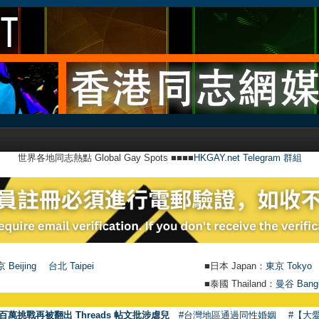
世界各地同志熱點 Global Gay Spots ■■■■
HKGAY.net Telegram 群組
 Beijing
台北 Taipei
■日本 Japan：
東京 Tokyo
■泰國 Thailand：
曼谷 Bang
百萬挑戰再被翻出 Threads 帖文批涉虐兒
#台灣地區通過同性婚姻
#【大